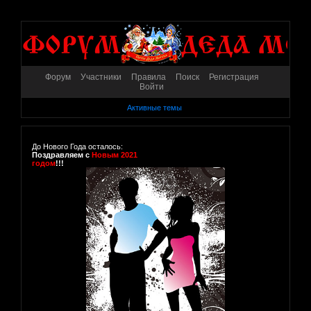
Форум
Участники
Правила
Поиск
Регистрация
Войти
Активные темы
До Нового Года осталось:
Поздравляем с
Новым 2021
годом
!!!