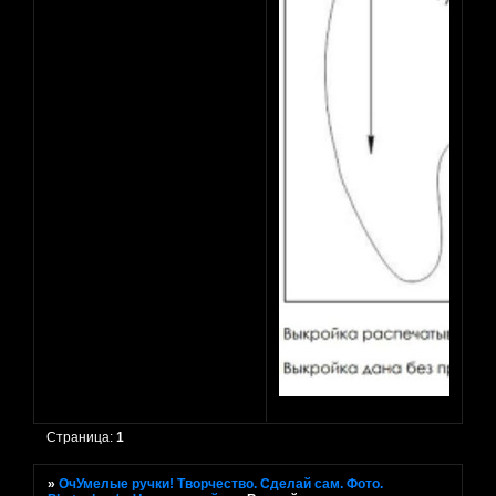
Страница:
1
»
ОчУмелые ручки! Творчество. Сделай сам. Фото.