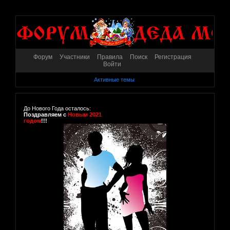
Форум
Участники
Правила
Поиск
Регистрация
Войти
Активные темы
До Нового Года осталось:
Поздравляем с
Новым 2021
годом
!!!