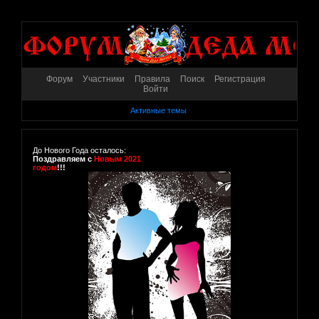
Форум
Участники
Правила
Поиск
Регистрация
Войти
Активные темы
До Нового Года осталось:
Поздравляем с
Новым 2021
годом
!!!