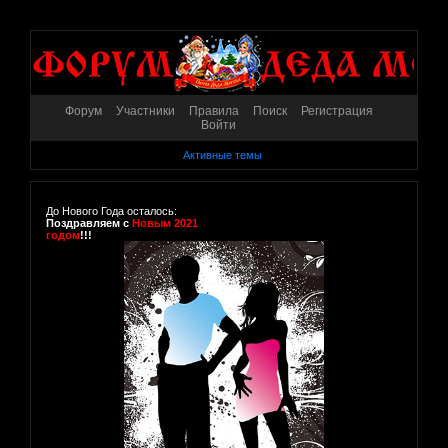
Форум
Участники
Правила
Поиск
Регистрация
Войти
Активные темы
До Нового Года осталось:
Поздравляем с
Новым 2021
годом
!!!