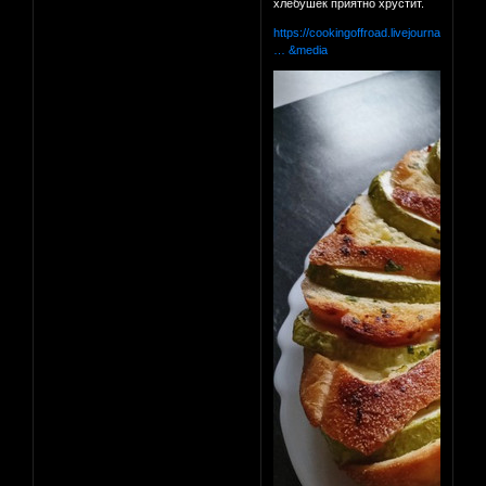
хлебушек приятно хрустит.
https://cookingoffroad.livejournal.com/
… &media