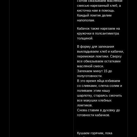
Потом смазываем масляной
смесью нарезанный хлеб, а
кисточка нам в помощь.
Каждый ломтик делим
напополам.
Кабачок также нарезаем на
кружочки в полсантиметра
толщиной.
В форму для запекания
выкладываем хлеб и кабачки,
перемежая ломтики. Сверху
все обмазываем остатками
масляной смеси.
Запекаем минут 15 до
полуготовности.
В это время яйца взбиваем
со сливками, слегка солим и
поливаем этим нашу
шарлотку, стараясь смочить
все макушки хлебных
ломтиков.
Снова ставим в духовку до
готовности кабачков.
Кушаем горячим, пока