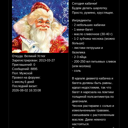
Сегодня кабачки!
Будем делать шарлотку.
Просто, румяно, хрустящее.
Ингредиенты
- 2 небольших кабачки
- 1 мини-багет
- масло сливочное (30-40 г)
- 1-2 зубчика чеснока (можно
больше)
- листики петрушки и
базилика
Откуда:
Великий Устюг
- 2-3 яйца
Зарегистрирован
: 2013-03-27
- 200-250 мл питьевых сливок
Приглашений:
0
(или молока)
Сообщений:
8895
- соль
Пол:
Мужской
Провел на форуме:
В идеале диаметр кабачка и
1 месяц 6 дней
багета должны быть равны..
Последний визит:
идеал недостижим, так что
2026-08-02 16:33:08
багет я нарезала на ломтики
толщиной полсантиметра по
диагонали.
Чеснок растираем с солью и
измельченными травами,
смешиваем с растопленным
маслом. Даем немного
настояться.