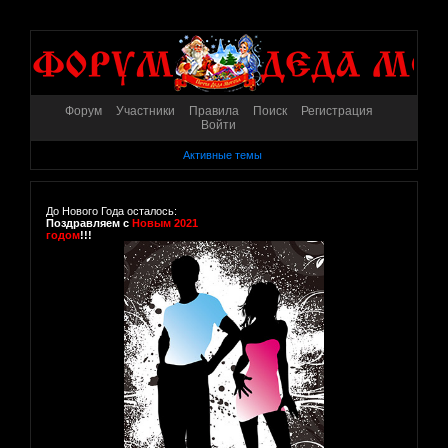
Форум
Участники
Правила
Поиск
Регистрация
Войти
Активные темы
До Нового Года осталось:
Поздравляем с
Новым 2021
годом
!!!