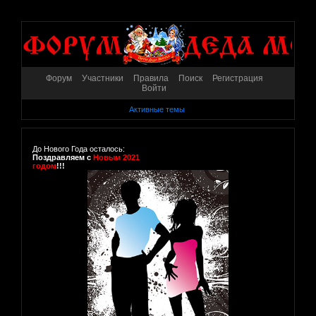
Форум
Участники
Правила
Поиск
Регистрация
Войти
Активные темы
До Нового Года осталось:
Поздравляем с
Новым 2021
годом
!!!