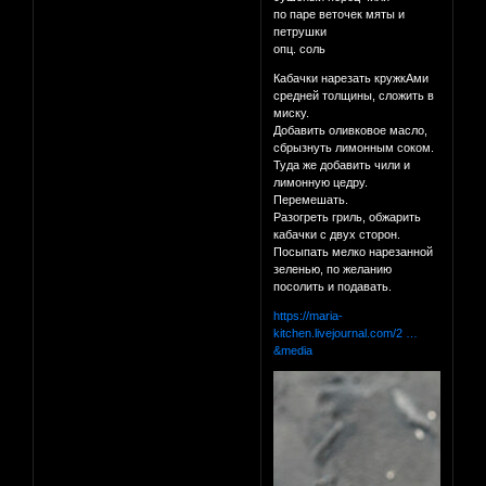
по паре веточек мяты и
петрушки
опц. соль
Кабачки нарезать кружкАми
средней толщины, сложить в
миску.
Добавить оливковое масло,
сбрызнуть лимонным соком.
Туда же добавить чили и
лимонную цедру.
Перемешать.
Разогреть гриль, обжарить
кабачки с двух сторон.
Посыпать мелко нарезанной
зеленью, по желанию
посолить и подавать.
https://maria-
kitchen.livejournal.com/2 …
&media