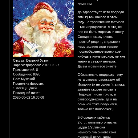
лимоном
Да здравствует лето посреди
зимы:) Как начала в этом
году - с тропических мотивов
- так и продолжаю. А что, не
все же быть морозам и снегу.
Сегодня покажу очень
простой рецепт; в идеале к
нему должно идти теплое
послеобеденное время где-
нибудь в июле месяце, легкие
Откуда:
Великий Устюг
майки и свежий ветерок.
Зарегистрирован
: 2013-03-27
Да вы и сами все знаете.
Приглашений:
0
Сообщений:
8895
Обязательно поддержу тему
Пол:
Мужской
лета скорым рассказом об
Провел на форуме:
Испании (и не одним!), а пока
1 месяц 6 дней
давайте скорее готовить.
Последний визит:
Подойдет и сам гриль, и
2026-08-02 16:33:08
сковорода-гриль..да и на
обычной тоже получится,
только без полосочек:)
2-3 средних кабачка
2 ст.л. оливкового масла
цедра 1/2 лимона
немного лимонного сока
сушеный перец чили