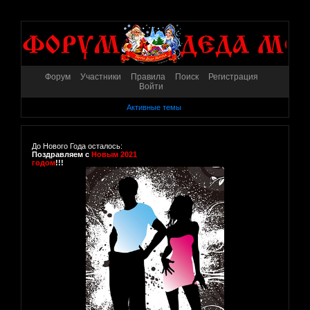
Форум
Участники
Правила
Поиск
Регистрация
Войти
Активные темы
До Нового Года осталось:
Поздравляем с
Новым 2021
годом
!!!