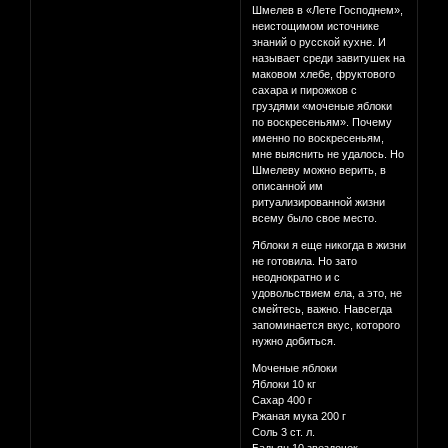
Шмелев в «Лете Господнем»,
неистощимом источнике
знаний о русской кухне. И
называет среди завитушек на
маковом хлебе, фруктового
сахара и пирожков с
груздями «моченые яблоки
по воскресеньям». Почему
именно по воскресеньям,
мне выяснить не удалось. Но
Шмелеву можно верить, в
описанной им
ритуализированной жизни
всему было свое место.
Яблоки я еще никогда в жизни
не готовила. Но зато
неоднократно и с
удовольствием ела, а это, не
смейтесь, важно. Навсегда
запоминается вкус, которого
нужно добиться.
Моченые яблоки
Яблоки 10 кг
Сахар 400 г
Ржаная мука 200 г
Соль 3 ст. л.