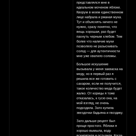
представлялся мне в
идеальном моченом яблоке.
Кворум в моем единственном
лице набрала и ржаная мука.
Тут и объяснять ничего не
нужно, сразу понятно, что
вещь хорошая, раз будет
пахнуть черным хлебом. Тем
более что наличие муки
позволяло не разыскивать
солод — для аутентичности
мне уже хватило соломы.
Большое искушение
вызывала у меня закваска на
меду, но в первый раз я
решила все же готовить с
сахаром, если не получится,
такое количество меда будет
жалко. От корицы я тоже
отказалась, к гусю она, на
мой взгляд, не очень
подходила. Зато купила
звездочки бадьяна и гвоздику.
Зато дальше рецепт был
проще простого. Яблоки я
хорошо вымыла, воду
вскипятила и остудила. Когда