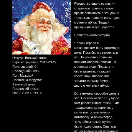
Рождеству еще с осени, —
старинное правило самое
время вспомнить в эти дни. И
то сказать: пришло время для
мочения яблок. Тогда и
праздничный гусь удастся.
Написать комментарий
Яблоки играли в
крестьянском быту огромную
роль. Пока были свежие, ели
их. Но, конечно, главный
Откуда:
Великий Устюг
вариант сберечь яблоки – в
Зарегистрирован
: 2013-03-27
Приглашений:
0
моченом виде. Плоды эти
Сообщений:
8895
были дешевы, и каждый
Пол:
Мужской
крестьянин вполне мог
Провел на форуме:
запасти на зиму бочку-
1 месяц 6 дней
другую моченых яблок.
Последний визит:
2026-08-02 16:33:08
Есть немало способов делать
это. Несколько лет в Суздале
нам рассказывали такой. Там
традиционно квасили их с
капустой. Брали только
антоновку. А бочки перед
этим обязательно нужно
было подготовить. Сначала
их несколько дней держали в