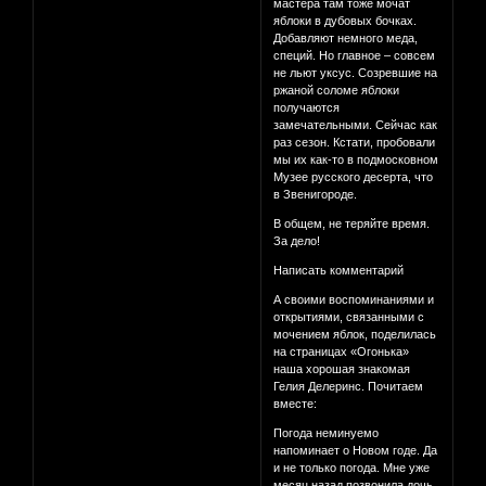
мастера там тоже мочат
яблоки в дубовых бочках.
Добавляют немного меда,
специй. Но главное – совсем
не льют уксус. Созревшие на
ржаной соломе яблоки
получаются
замечательными. Сейчас как
раз сезон. Кстати, пробовали
мы их как-то в подмосковном
Музее русского десерта, что
в Звенигороде.
В общем, не теряйте время.
За дело!
Написать комментарий
А своими воспоминаниями и
открытиями, связанными с
мочением яблок, поделилась
на страницах «Огонька»
наша хорошая знакомая
Гелия Делеринс. Почитаем
вместе:
Погода неминуемо
напоминает о Новом годе. Да
и не только погода. Мне уже
месяц назад позвонила дочь