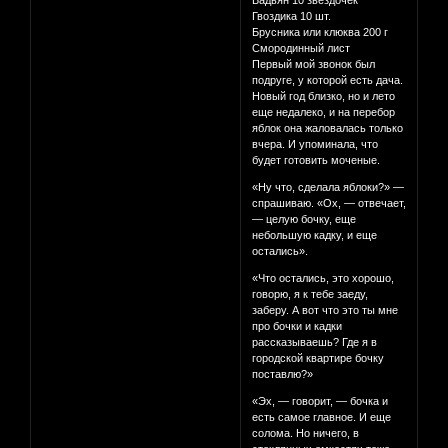
Бадьян 10 звездочек
Гвоздика 10 шт.
Брусника или клюква 200 г
Смородинный лист
Первый мой звонок был
подруге, у которой есть дача.
Новый год близко, но и лето
еще недалеко, и на перебор
яблок она жаловалась только
вчера. И упоминала, что
будет готовить моченые.
«Ну что, сделала яблоки?» —
спрашиваю. «Ох, — отвечает,
— целую бочку, еще
небольшую кадку, и еще
остались».
«Что остались, это хорошо,
говорю, я к тебе заеду,
заберу. А вот что это ты мне
про бочки и кадки
рассказываешь? Где я в
городской квартире бочку
поставлю?»
«Эх, — говорит, — бочка и
есть самое главное. И еще
солома. Но ничего, в