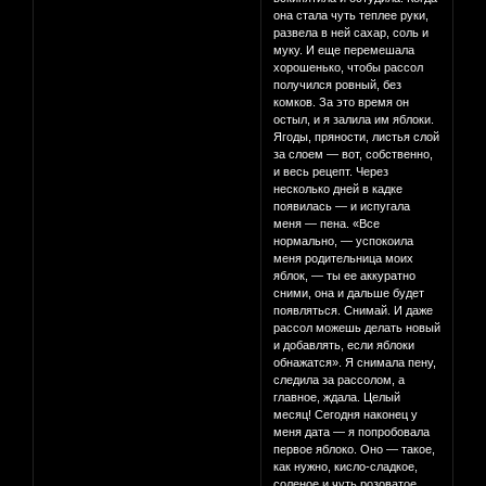
она стала чуть теплее руки,
развела в ней сахар, соль и
муку. И еще перемешала
хорошенько, чтобы рассол
получился ровный, без
комков. За это время он
остыл, и я залила им яблоки.
Ягоды, пряности, листья слой
за слоем — вот, собственно,
и весь рецепт. Через
несколько дней в кадке
появилась — и испугала
меня — пена. «Все
нормально, — успокоила
меня родительница моих
яблок, — ты ее аккуратно
сними, она и дальше будет
появляться. Снимай. И даже
рассол можешь делать новый
и добавлять, если яблоки
обнажатся». Я снимала пену,
следила за рассолом, а
главное, ждала. Целый
месяц! Сегодня наконец у
меня дата — я попробовала
первое яблоко. Оно — такое,
как нужно, кисло-сладкое,
соленое и чуть розоватое.