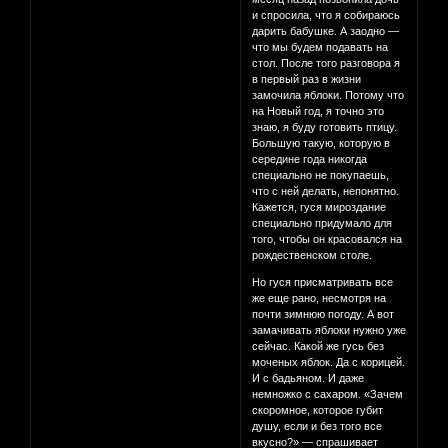
и спросила, что я собираюсь
дарить бабушке. А заодно —
что мы будем подавать на
стол. После того разговора я
в первый раз в жизни
замочила яблоки. Потому что
на Новый год, я точно это
знаю, я буду готовить птицу.
Большую такую, которую в
середине года никогда
специально не покупаешь,
что с ней делать, непонятно.
Кажется, гуся мироздание
специально придумало для
того, чтобы он красовался на
рождественском столе.
Но гуся присматривать все
же еще рано, несмотря на
почти зимнюю погоду. А вот
замачивать яблоки нужно уже
сейчас. Какой же гусь без
моченых яблок. Да с корицей.
И с бадьяном. И даже
немножко с сахаром. «Зачем
скоромное, которое губит
душу, если и без того все
вкусно?» — спрашивает