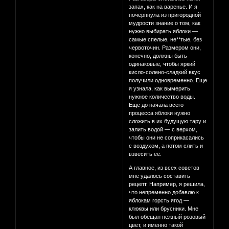
запах, как на варенье. И я
почерпнула из пригородной
мудрости знание о том, как
нужно выбирать яблоки —
самые спелые, не​**тые, без
червоточин. Размером они,
конечно, должны быть
одинаковые, чтобы яркий
кисло-солено-сладкий вкус
получили одновременно. Еще
я узнала, как вымерить
нужное количество воды.
Еще до начала всего
процесса яблоки нужно
сложить в их будущую тару и
залить водой — с верхом,
чтобы они не соприкасались
с воздухом, а потом слить и
взвесить ее.
А главное, из всех советов
мне удалось составить
рецепт. Например, я решила,
что непременно добавлю к
яблокам горсть ягод —
клюквы или брусники. Мне
был обещан нежный розовый
цвет, и именно такой