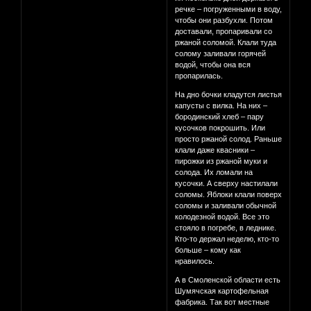
речке – погруженными в воду,
чтобы они разбухли. Потом
доставали, пропаривали со
ржаной соломой. Клали туда
солому заливали горячей
водой, чтобы она вся
пропарилась.
На дно бочки кладутся листья
капусты с вилка. На них –
бородинский хлеб – пару
кусочков покрошить. Или
просто ржаной солод. Раньше
клали даже квасники –
пирожки из ржаной муки и
солода. Их ломали на
кусочки. А сверху настилали
соломы. Яблоки клали поверх
соломы и заливали обычной
колодезной водой. Все это
стояло в погребе, в леднике.
Кто-то держал неделю, кто-то
больше – кому как
нравилось.
А в Смоленской области есть
Шумячская картофельная
фабрика. Так вот местные