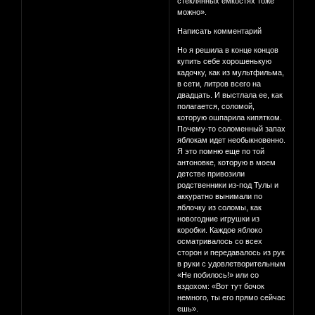
стеклянных емкостях тоже
можно».
Написать комментарий
Но я решила в конце концов
купить себе хорошенькую
кадочку, как из мультфильма,
в сети, литров всего на
двадцать. И выстлала ее, как
полагается, соломой,
которую ошпарила кипятком.
Почему-то соломенный запах
яблокам идет необыкновенно.
Я это помню еще по той
антоновке, которую в моем
детстве привозили
родственники из-под Тулы и
аккуратно вынимали по
яблочку из соломы, как
новогодние игрушки из
коробки. Каждое яблоко
осматривалось со всех
сторон и передавалось из рук
в руки с удовлетворительным
«Не побилось!» или со
вздохом: «Вот тут бочок
немного, ты его прямо сейчас
ешь».