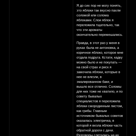
Я до сих пор не могу понять,
это яблоки так вкусно пахли
соломой или солома
яблоками. Слои яблок я
переложила тщательно, так
что эти ароматы
окончательно перемешались.
Правда, в этот раз у меня в
руках была не антоновка, а
коричное яблоко, которое мне
отдала подруга. Кстати, кадку
можно было и не покупать —
на свой страх и риск я
замочила яблоки, которые в
нее не влезли, в
эмалированном баке, и
вышло все отлично. Соломы
для них тоже не хватило, и по
совету бывалых
специалистов я переложила
яблоки смородинным листом,
как грибы. Главным
источником бывалых советов
оказалась электричка, в
которой я везла яблоки часть
обратной дороги с дачи.
Разговоры слетались на их