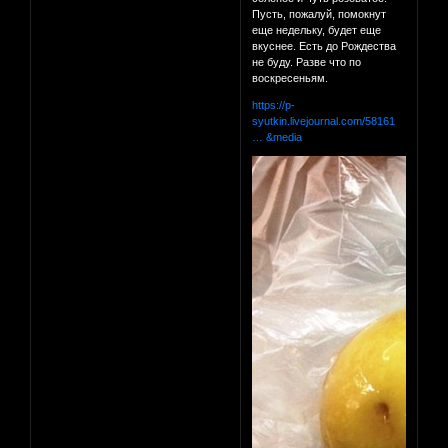
Пусть, пожалуй, помокнут
еще недельку, будет еще
вкуснее. Есть до Рождества
не буду. Разве что по
воскресеньям.
https://p-
syutkin.livejournal.com/58161
… &media