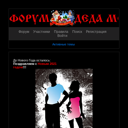
Форум
Участники
Правила
Поиск
Регистрация
Войти
Активные темы
До Нового Года осталось:
Поздравляем с
Новым 2021
годом
!!!