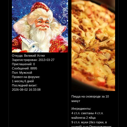
Откуда:
Великий Устюг
Зарегистрирован
: 2013-03-27
Приглашений:
0
Сообщений:
8895
Пол:
Мужской
Провел на форуме:
1 месяц 6 дней
Последний визит:
2026-08-02 16:33:08
Пицца на сковороде за 10
минут
Ингредиенты:
4 ст.л. сметаны 4 ст.л.
майонеза 2 яйца
9 ст.л. муки (без горки, в
ущерб) сыр Приготовление: