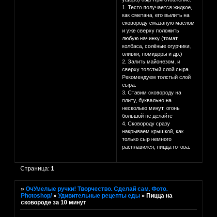
1. Тесто получается жидкое,
как сметана, его вылить на
сковороду смазаную маслом
и уже сверху положить
любую начинку (томат,
колбаса, солёные огурчики,
оливки, помидоры и др.)
2. Залить майонезом, и
сверху толстый слой сыра.
Рекомендуем толстый слой
сыра.
3. Ставим сковороду на
плиту, буквально на
несколько минут, огонь
большой не делайте
4. Сковороду сразу
накрываем крышкой, как
только сыр немного
расплавился, пицца готова.
Страница:
1
»
ОчУмелые ручки! Творчество. Сделай сам. Фото.
Photoshop/
»
Удивительные рецепты еды
»
Пицца на
сковороде за 10 минут