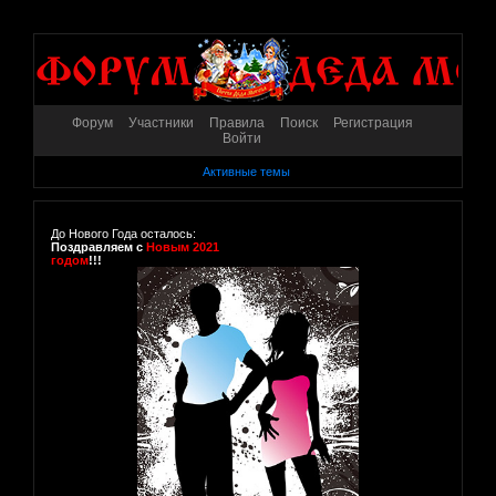
Форум
Участники
Правила
Поиск
Регистрация
Войти
Активные темы
До Нового Года осталось:
Поздравляем с
Новым 2021
годом
!!!