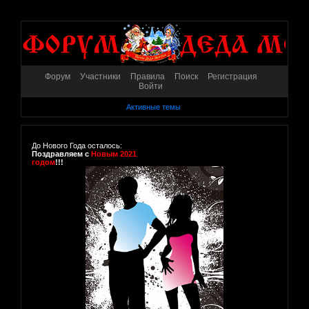
Форум
Участники
Правила
Поиск
Регистрация
Войти
Активные темы
До Нового Года осталось:
Поздравляем с
Новым 2021
годом
!!!