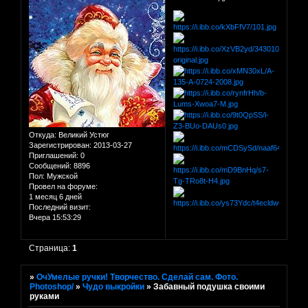
Откуда:
Великий Устюг
Зарегистрирован
: 2013-03-27
Приглашений:
0
Сообщений:
8896
Пол:
Мужской
Провел на форуме:
1 месяц 6 дней
Последний визит:
Вчера 15:53:29
Страница:
1
»
ОчУмелые ручки! Творчество. Сделай сам. Фото.
Photoshop/
»
Чудо выкройки
»
Забавный подушка своими
руками