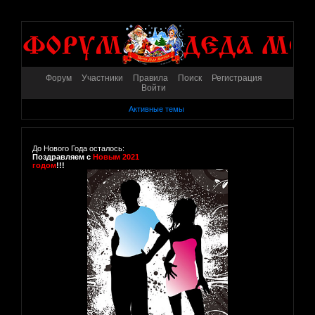
Форум
Участники
Правила
Поиск
Регистрация
Войти
Активные темы
До Нового Года осталось:
Поздравляем с
Новым 2021
годом
!!!