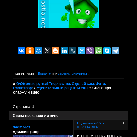
Привет, Гость!
Войдите
или
зарегистрируйтесь
.
»
ОчУмелые ручки! Творчество. Сделай сам. Фото.
Photoshop/
»
Удивительные рецепты еды
»
Снова про
спаржу и вино
Страница:
1
Снова про спаржу и вино
Поделиться
2021-
1
dedmoroz
07-20 14:30:48
Администратор
В это году почему-то на "ура"