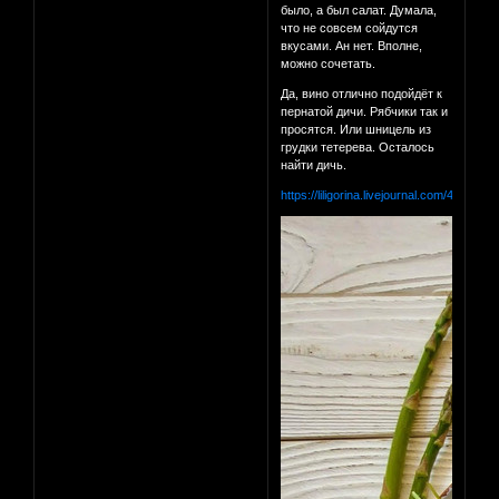
было, а был салат. Думала,
что не совсем сойдутся
вкусами. Ан нет. Вполне,
можно сочетать.
Да, вино отлично подойдёт к
пернатой дичи. Рябчики так и
просятся. Или шницель из
грудки тетерева. Осталось
найти дичь.
https://liligorina.livejournal.com/404620.h