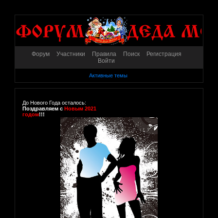
Форум
Участники
Правила
Поиск
Регистрация
Войти
Активные темы
До Нового Года осталось:
Поздравляем с
Новым 2021
годом
!!!