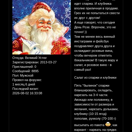
идет спаржа. И клубника
вполне приличная в продаже.
Грех их не попытаться свести
их друг с другом!
А еще говорят, что сегодня
День Розе. Впрочем, это не
точно! ))
Тем не менее весь винный
инстаграмм и фейсбук
поздравляют друга друга и
охлаждают розовые вина,
чтобы вечером отметить
Откуда:
Великий Устюг
бокальчиком! В такую жару и
Зарегистрирован
: 2013-03-27
салат, и розовое вино - в
Приглашений:
0
самый раз!
Сообщений:
8895
Пол:
Мужской
Салат из спаржи и клубники
Провел на форуме:
1 месяц 6 дней
Пять "былинок" спаржи
Последний визит:
бланшировать, охладить,
2026-08-02 16:33:08
нарезать на 3-4 части.
Авокадо или половинку, в
зависимости от размера и
желания, нарезать дольками,
клубнику (10-15 ягод)
пополам, рукколу (70-100 г)
высыпать из пакета
, как
вариант - нарвать на грядке.