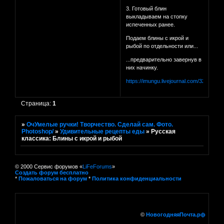
3. Готовый блин
выкладываем на стопку
испеченных ранее.
Подаем блины с икрой и
рыбой по отдельности или...
...предварительно завернув в
них начинку.
https://imungu.livejournal.com/32126.htm
Страница:
1
»
ОчУмелые ручки! Творчество. Сделай сам. Фото.
Photoshop/
»
Удивительные рецепты еды
»
Русская
классика: Блины с икрой и рыбой
© 2000 Сервис форумов «
LiFeForums
»
Создать форум бесплатно
*
Пожаловаться на форум
*
Политика конфиденциальности
©
НовогодняяПочта.рф