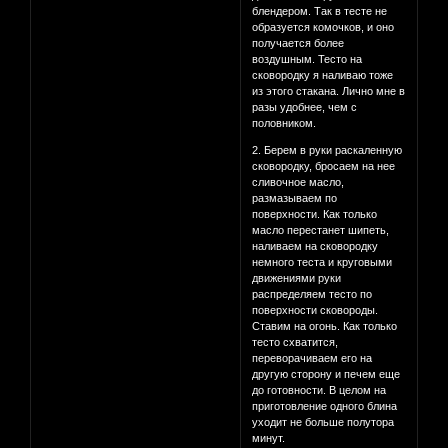
блендером. Так в тесте не
образуется комочков, и оно
получается более
воздушным. Тесто на
сковородку я наливаю тоже
из этого стакана. Лично мне в
разы удобнее, чем с
половником.
2. Берем в руки раскаленную
сковородку, бросаем на нее
сливочное масло,
размазываем по
поверхности. Как только
масло перестанет шипеть,
наливаем на сковородку
немного теста и круговыми
движениями руки
распределяем тесто по
поверхности сковороды.
Ставим на огонь. Как только
тесто схватится,
переворачиваем его на
другую сторону и печем еще
до готовности. В целом на
приготовление одного блина
уходит не больше полутора
минут.