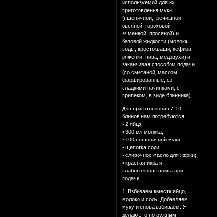
используемой для их
приготовления муки
(пшеничной, гречишной,
овсяной, гороховой,
ячменной, просяной) и
базовой жидкости (молока,
воды, простокваши, кефира,
ряженки, пива, медовухи) и
заканчивая способом подачи
(со сметаной, маслом,
фаршированные, со
сладкими начинками, с
припеком, в виде блинника).
Для приготовления 7-10
блинов нам потребуются:
• 2 яйца;
• 300 мл молока;
• 100 г пшеничной муки;
• щепотка соли;
• сливочное масло для жарки;
• красная икра и
слабосоленая семга при
подаче.
1. Взбиваем вместе яйцо,
молоко и соль. Добавляем
муку и снова взбиваем. Я
делаю это погружным