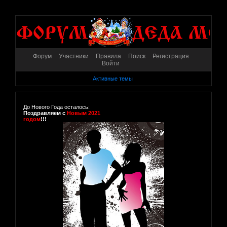
Форум
Участники
Правила
Поиск
Регистрация
Войти
Активные темы
До Нового Года осталось:
Поздравляем с
Новым 2021
годом
!!!