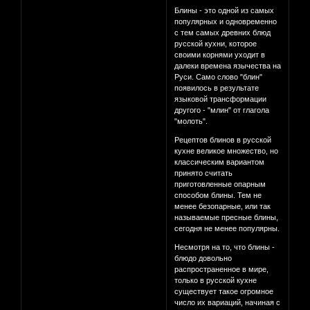
Блины - это одной из самых
популярных и одновременно
с тем самых древних блюд
русской кухни, которое
своими корнями уходит в
далеки времена язычества на
Руси. Само слово "блин"
появилось в результате
языковой трансформации
другого - "млин" от глагола
"молоть".
Рецептов блинов в русской
кухне великое множество, но
классическим вариантом
принято считать
приготовленные опарным
способом блины. Тем не
менее безопарные, или так
называемые пресные блины,
сегодня не менее популярны.
Несмотря на то, что блины -
блюдо довольно
распространенное в мире,
только в русской кухне
существует такое огромное
число их вариаций, начиная с