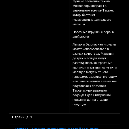
Лучшие элементы техник
Монтессори собраны в
уникальном мячике Такане,
который станет
незаменимым для вашего
малыша.
Полезные игрушки с первых
дней жизни
Легкая и безопасная игрушка
может использоваться в
разных качествах. Малыши
до трех месяцев могут
разглядывать контрастные
картинки, малыши после пяти
месяцев могут мять его
пальцами, развивая моторику
или пинать ногами в качестве
подготовки к ползанию.
Также, мячик идеально
подойдет для стимуляции
ползания детям старше
полугода.
Страница:
1