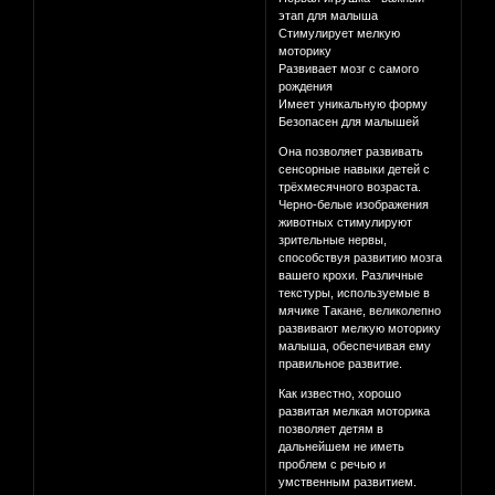
этап для малыша
Cтимулирует мелкую
моторику
Развивает мозг с самого
рождения
Имеет уникальную форму
Безопасен для малышей
Она позволяет развивать
сенсорные навыки детей с
трёхмесячного возраста.
Черно-белые изображения
животных стимулируют
зрительные нервы,
способствуя развитию мозга
вашего крохи. Различные
текстуры, используемые в
мячике Такане, великолепно
развивают мелкую моторику
малыша, обеспечивая ему
правильное развитие.
Как известно, хорошо
развитая мелкая моторика
позволяет детям в
дальнейшем не иметь
проблем с речью и
умственным развитием.