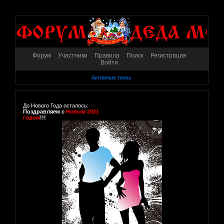
Форум
Участники
Правила
Поиск
Регистрация
Войти
Активные темы
До Нового Года осталось:
Поздравляем с
Новым 2021
годом
!!!