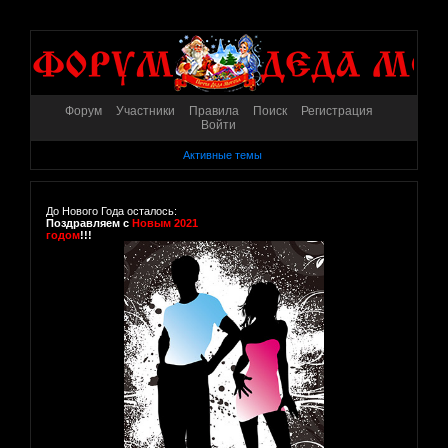
Форум
Участники
Правила
Поиск
Регистрация
Войти
Активные темы
До Нового Года осталось:
Поздравляем с
Новым 2021
годом
!!!