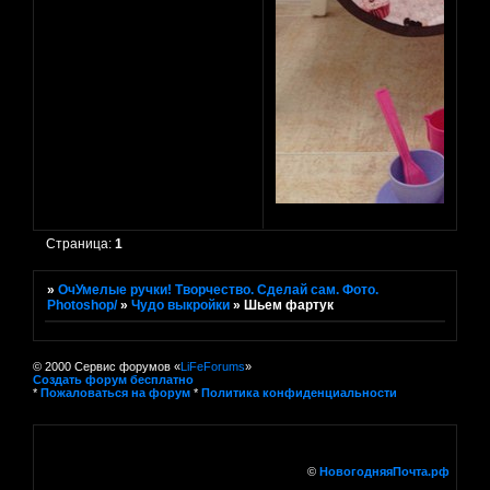
Страница:
1
»
ОчУмелые ручки! Творчество. Сделай сам. Фото.
Photoshop/
»
Чудо выкройки
»
Шьем фартук
© 2000 Сервис форумов «
LiFeForums
»
Создать форум бесплатно
*
Пожаловаться на форум
*
Политика конфиденциальности
©
НовогодняяПочта.рф