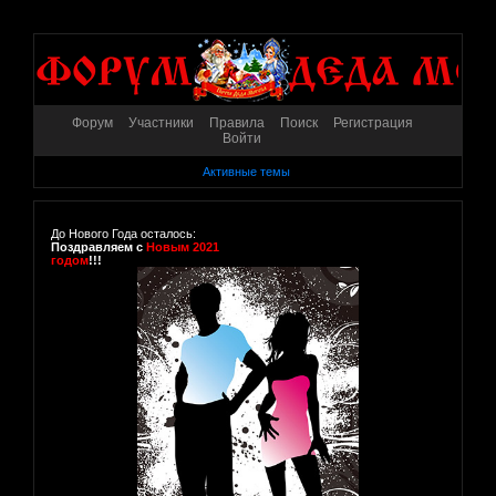
Форум
Участники
Правила
Поиск
Регистрация
Войти
Активные темы
До Нового Года осталось:
Поздравляем с
Новым 2021
годом
!!!