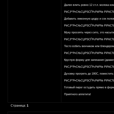
Далее влить ровно 12 ст.л. молока к
РёС‚Р°Р»СЊСЏРЅСЃРєРёР№ РїРёСЂРѕР
Добавить лимонную цедру и сок поло
РёС‚Р°Р»СЊСЏРЅСЃРєРёР№ РїРёСЂРѕР
Муку просеять через сито, это насыт
РёС‚Р°Р»СЊСЏРЅСЃРєРёР№ РїРёСЂРѕР
Тесто взбить венчиком или блендером
РёС‚Р°Р»СЊСЏРЅСЃРєРёР№ РїРёСЂРѕР
Круглую форму для запекания (диамет
РёС‚Р°Р»СЊСЏРЅСЃРєРёР№ РїРёСЂРѕР
Духовку прогреть до 180С, поместить 
РёС‚Р°Р»СЊСЏРЅСЃРєРёР№ РїРёСЂРѕР
Готовый пирог остудить прямо в форм
Приятного аппетита!
Страница:
1