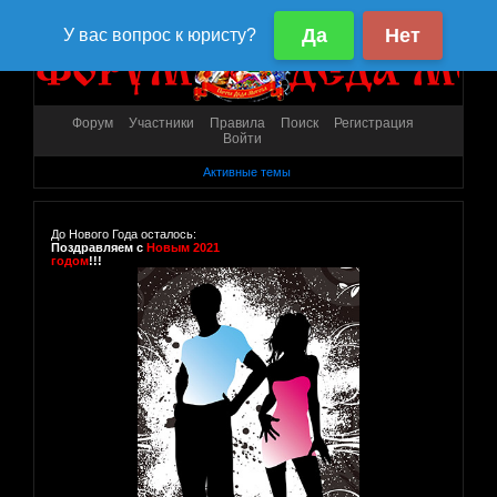
Форум
Участники
Правила
Поиск
Регистрация
Войти
Активные темы
До Нового Года осталось:
Поздравляем с
Новым 2021
годом
!!!