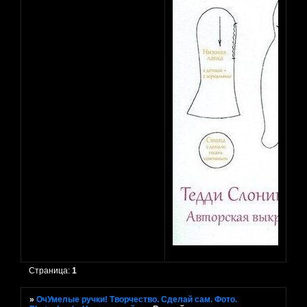
Страница:
1
»
ОчУмелые ручки! Творчество. Сделай сам. Фото.