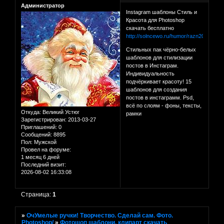
Администратор
Instagram шаблоны Стиль и
Красота для Photoshop
скачать бесплатно
http://solncewo.ru/humor/razn2018072
Стильных пак чёрно-белых
шаблонов для стилизации
постов в Инстаграм.
Индивидуальность
подчёркивает красоту! 15
шаблонов для создания
постов в инстаграмм. Psd,
всё по слоям - фоны, тексты,
Откуда:
Великий Устюг
рамки
Зарегистрирован
: 2013-03-27
Приглашений:
0
Сообщений:
8895
Пол:
Мужской
Провел на форуме:
1 месяц 6 дней
Последний визит:
2026-08-02 16:33:08
Страница:
1
»
ОчУмелые ручки! Творчество. Сделай сам. Фото.
Photoshop/
»
Фотошоп шаблони, клипарт скачать