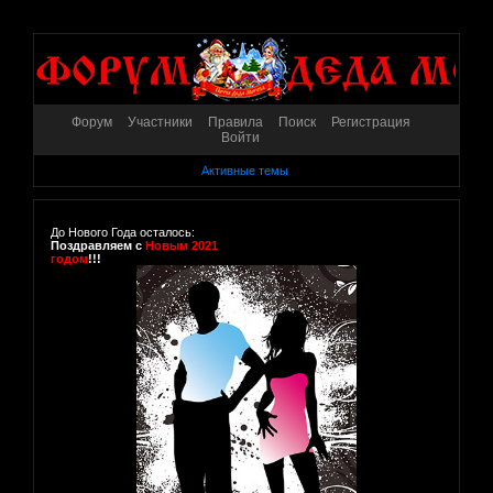
Форум
Участники
Правила
Поиск
Регистрация
Войти
Активные темы
До Нового Года осталось:
Поздравляем с
Новым 2021
годом
!!!