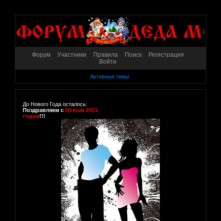
Форум
Участники
Правила
Поиск
Регистрация
Войти
Активные темы
До Нового Года осталось:
Поздравляем с
Новым 2021
годом
!!!