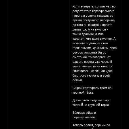
Хотите верьте, хотите нет, но
рецепт этого картофельного
пирога я успела сделать во
время обеденного перерыва,
до того он быстро и просто
делается. А на вкус он -
точно драники, а мне
кажется, что даже вкуснее. А
если его подать на стол
горяченьким, да с каким-либо
соусом или хотя бы со
сметаной, то поверьте, от
вашего пирога уже через 5
минут ничего не останется.
Этот пирог - отличная идея
быстрого ужина для всей
семьи.
Сырой картофель трём на
крупной тёрке.
Добавляем сюда же сыр,
тёртый на крупной тёрке.
Вбиваем яйца и
перемешиваем.
Теперь солим, перчим по