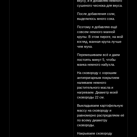
вкусу, и я добавляю немного
сушеного чеснока для вкуса.
После добавления соли,
выделилось много сока.
Поэтому я добавляю ещё
совсем немного манной
крупы. В этом пироге, на мой
взгляд, манная крупа лучше
чем мука.
Перемешиваем всё и даем
постоять минут 5, чтобы
манка немного набухла.
На сковороду с хорошим
антипригарным покрытием
наливаем немного
растительного масла и
нагреваем. Диаметр моей
сковороды 22 см.
Выкладываем картофельную
массу на сковороду и
равномерно распределяем её
по всему диаметру
сковороды.
Накрываем сковороду