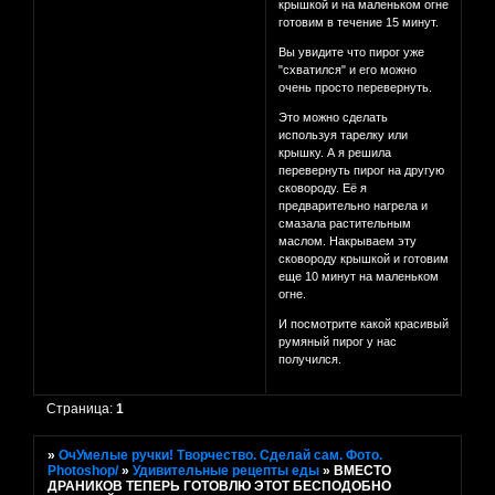
крышкой и на маленьком огне
готовим в течение 15 минут.
Вы увидите что пирог уже
"схватился" и его можно
очень просто перевернуть.
Это можно сделать
используя тарелку или
крышку. А я решила
перевернуть пирог на другую
сковороду. Её я
предварительно нагрела и
смазала растительным
маслом. Накрываем эту
сковороду крышкой и готовим
еще 10 минут на маленьком
огне.
И посмотрите какой красивый
румяный пирог у нас
получился.
Страница:
1
»
ОчУмелые ручки! Творчество. Сделай сам. Фото.
Photoshop/
»
Удивительные рецепты еды
»
ВМЕСТО
ДРАНИКОВ ТЕПЕРЬ ГОТОВЛЮ ЭТОТ БЕСПОДОБНО