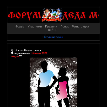
Форум
Участники
Правила
Поиск
Регистрация
Войти
Активные темы
До Нового Года осталось:
Поздравляем с
Новым 2021
годом
!!!