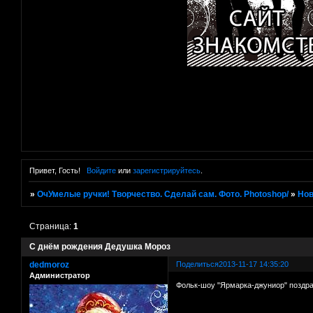
Привет, Гость!
Войдите
или
зарегистрируйтесь
.
»
ОчУмелые ручки! Творчество. Сделай сам. Фото. Photoshop/
»
Нов
Страница:
1
С днём рождения Дедушка Мороз
dedmoroz
Поделиться
2013-11-17 14:35:20
Администратор
Фольк-шоу "Ярмарка-джуниор" поздра