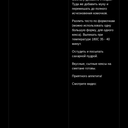
Туда же добавить муку и
перемешать до полного
исчезновения комочков.
Разлить тесто по формочкам
(можно использовать одну
большую форму, для одного
кекса). Выпекать при
температуре 180С 35 - 40
минут.
Остудить и посыпать
сахарной пудрой.
Вкусные, сытные кексы на
сметане готовы.
Приятного аппетита!
Смотрите видео: