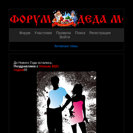
Форум
Участники
Правила
Поиск
Регистрация
Войти
Активные темы
До Нового Года осталось:
Поздравляем с
Новым 2021
годом
!!!