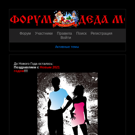
Форум
Участники
Правила
Поиск
Регистрация
Войти
Активные темы
До Нового Года осталось:
Поздравляем с
Новым 2021
годом
!!!