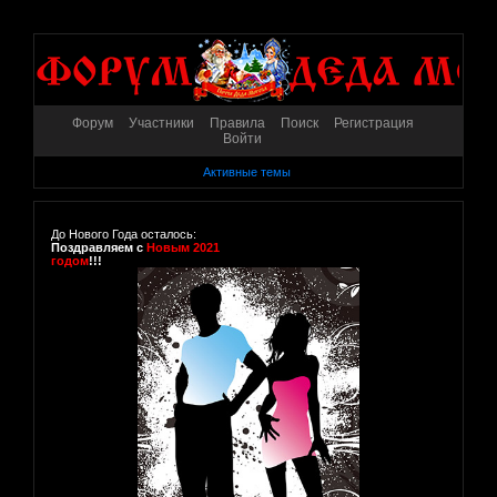
Форум
Участники
Правила
Поиск
Регистрация
Войти
Активные темы
До Нового Года осталось:
Поздравляем с
Новым 2021
годом
!!!