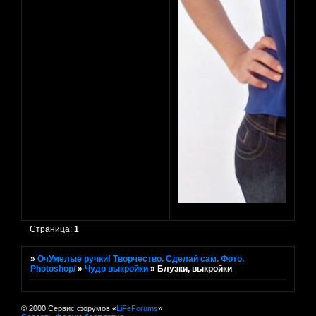
Страница:
1
»
ОчУмелые ручки! Творчество. Сделай сам. Фото.
Photoshop/
»
Чудо выкройки
»
Блузки, выкройки
© 2000 Сервис форумов «
LiFeForums
»