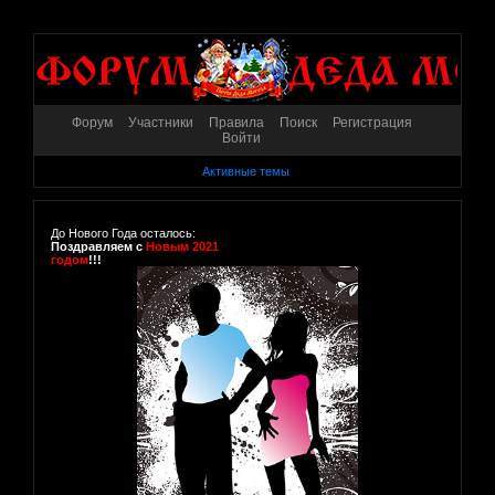
Форум
Участники
Правила
Поиск
Регистрация
Войти
Активные темы
До Нового Года осталось:
Поздравляем с
Новым 2021
годом
!!!