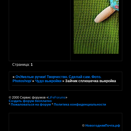
Страница:
1
»
ОчУмелые ручки! Творчество. Сделай сам. Фото.
Photoshop/
»
Чудо выкройки
»
Зайчик сплюшечка выкройка
© 2000 Сервис форумов «
LiFeForums
»
Создать форум бесплатно
*
Пожаловаться на форум
*
Политика конфиденциальности
©
НовогодняяПочта.рф