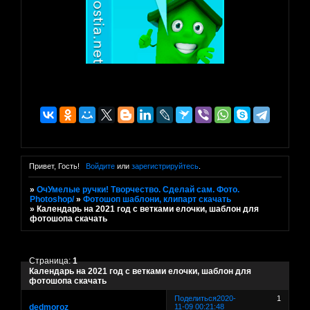
Привет, Гость!
Войдите
или
зарегистрируйтесь
.
»
ОчУмелые ручки! Творчество. Сделай сам. Фото.
Photoshop/
»
Фотошоп шаблони, клипарт скачать
»
Календарь на 2021 год с ветками елочки, шаблон для
фотошопа скачать
Страница:
1
Календарь на 2021 год с ветками елочки, шаблон для
фотошопа скачать
Поделиться
2020-
1
dedmoroz
11-09 00:21:48