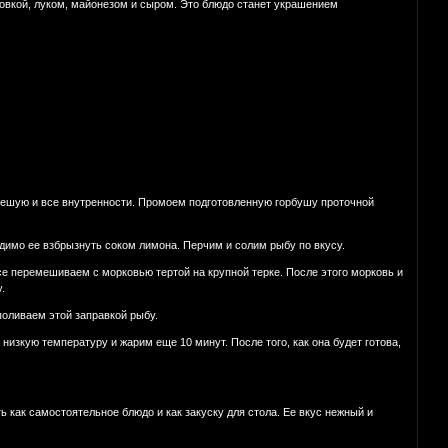
ковкой, луком, майонезом и сыром. Это блюдо станет украшением
е чешую и все внутренности. Промоем подготовленную горбушу проточной
димо ее взбрызнуть соком лимона. Перчим и солим рыбу по вкусу.
е перемешиваем с морковью тертой на крупной терке. После этого морковь и
.
поливаем этой заправкой рыбу.
низкую температуру и жарим еще 10 минут. После того, как она будет готова,
ь как самостоятельное блюдо и как закуску для стола. Ее вкус нежный и