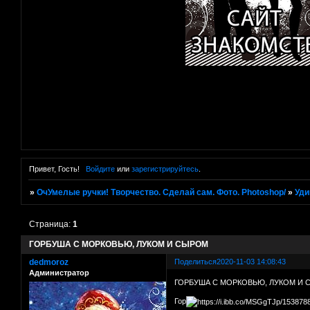
Привет, Гость!
Войдите
или
зарегистрируйтесь
.
»
ОчУмелые ручки! Творчество. Сделай сам. Фото. Photoshop/
»
Уди
Страница:
1
ГОРБУША С МОРКОВЬЮ, ЛУКОМ И СЫРОМ
dedmoroz
Поделиться
2020-11-03 14:08:43
Администратор
ГОРБУША С МОРКОВЬЮ, ЛУКОМ И
Гор