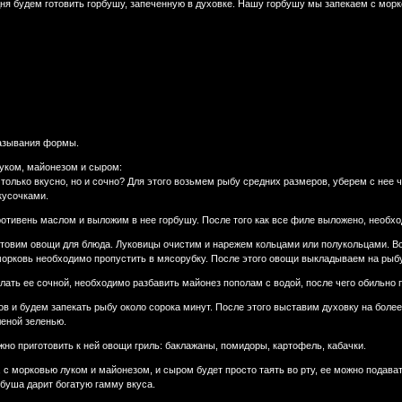
дня будем готовить горбушу, запеченную в духовке. Нашу горбушу мы запекаем с мор
мазывания формы.
уком, майонезом и сыром:
е только вкусно, но и сочно? Для этого возьмем рыбу средних размеров, уберем с не
кусочками.
отивень маслом и выложим в нее горбушу. После того как все филе выложено, необхо
отовим овощи для блюда. Луковицы очистим и нарежем кольцами или полукольцами. Вс
орковь необходимо пропустить в мясорубку. После этого овощи выкладываем на рыбу
делать ее сочной, необходимо разбавить майонез пополам с водой, после чего обильно 
в и будем запекать рыбу около сорока минут. После этого выставим духовку на более 
леной зеленью.
о приготовить к ней овощи гриль: баклажаны, помидоры, картофель, кабачки.
 с морковью луком и майонезом, и сыром будет просто таять во рту, ее можно подават
буша дарит богатую гамму вкуса.