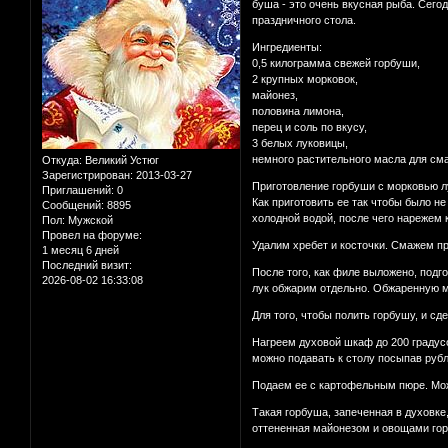
буша - это очень вкусная рыба. Сего
праздничного стола.
Ингредиенты:
0,5 килограмма свежей горбуши,
2 крупных морковок,
майонез,
половина лимона,
перец и соль по вкусу,
3 белых луковицы,
немного растительного масла для с
Откуда:
Великий Устюг
Зарегистрирован
: 2013-03-27
Приготовление горбуши с морковью л
Приглашений:
0
Как приготовить ее так чтобы было н
Сообщений:
8895
холодной водой, после чего нарежем 
Пол:
Мужской
Провел на форуме:
Удалим хребет и косточки. Смажем пр
1 месяц 6 дней
Последний визит:
После того, как филе выложено, подг
2026-08-02 16:33:08
лук обжарим отдельно. Обжаренную м
Для того, чтобы полить горбушу, и с
Нагреем духовой шкаф до 200 градусо
можно подавать к столу посыпав руб
Подаем ее с картофельным пюре. Можн
Такая горбуша, запеченная в духовке,
оттененная майонезом и овощами гор