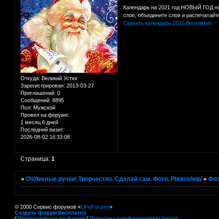
Календарь на 2021 год НОВЫЙ ГОД но
слое, объедините слои и распечатайт
Скачать календарь 2021 бесплатно
Откуда:
Великий Устюг
Зарегистрирован
: 2013-03-27
Приглашений:
0
Сообщений:
8895
Пол:
Мужской
Провел на форуме:
1 месяц 6 дней
Последний визит:
2026-08-02 16:33:08
Страница:
1
»
ОчУмелые ручки! Творчество. Сделай сам. Фото. Photoshop/
»
Фот
© 2000 Сервис форумов «
LiFeForums
»
Создать форум бесплатно
*
Пожаловаться на форум
*
Политика конфиденциальности