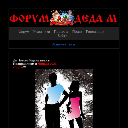
Форум
Участники
Правила
Поиск
Регистрация
Войти
Активные темы
До Нового Года осталось:
Поздравляем с
Новым 2021
годом
!!!