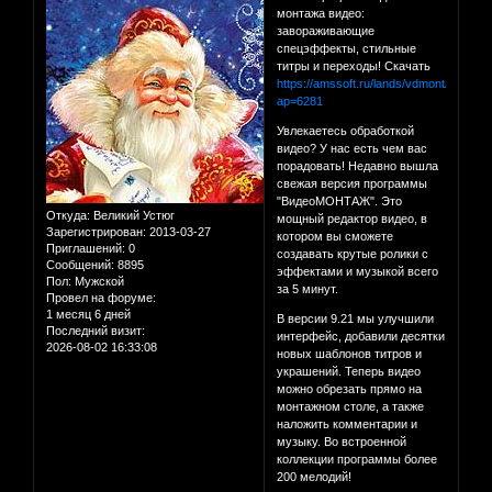
монтажа видео:
завораживающие
спецэффекты, стильные
титры и переходы! Скачать
https://amssoft.ru/lands/vdmont/main.ph
ap=6281
Увлекаетесь обработкой
видео? У нас есть чем вас
порадовать! Недавно вышла
свежая версия программы
"ВидеоМОНТАЖ". Это
Откуда:
Великий Устюг
мощный редактор видео, в
Зарегистрирован
: 2013-03-27
котором вы сможете
Приглашений:
0
создавать крутые ролики с
Сообщений:
8895
эффектами и музыкой всего
Пол:
Мужской
за 5 минут.
Провел на форуме:
1 месяц 6 дней
В версии 9.21 мы улучшили
Последний визит:
интерфейс, добавили десятки
2026-08-02 16:33:08
новых шаблонов титров и
украшений. Теперь видео
можно обрезать прямо на
монтажном столе, а также
наложить комментарии и
музыку. Во встроенной
коллекции программы более
200 мелодий!