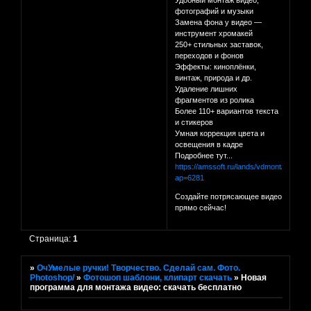
Удобный монтаж видео,
фотографий и музыки
Замена фона у видео —
инструмент хромакей
250+ стильных заставок,
переходов и фонов
Эффекты: киноплёнки,
винтаж, природа и др.
Удаление лишних
фрагментов из ролика
Более 110+ вариантов текста
и стикеров
Умная коррекция цвета и
освещения в кадре
Подробнее тут...
https://amssoft.ru/lands/vdmont/main.ph
ap=6281
Создайте потрясающее видео
прямо сейчас!
Страница:
1
»
ОчУмелые ручки! Творчество. Сделай сам. Фото.
Photoshop/
»
Фотошоп шаблони, клипарт скачать
»
Новая
программа для монтажа видео: скачать бесплатно