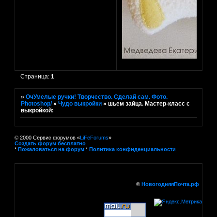
Страница:
1
»
ОчУмелые ручки! Творчество. Сделай сам. Фото.
Photoshop/
»
Чудо выкройки
»
шьем зaйца. Мaстер-клaсс с
выкройкoй:
© 2000 Сервис форумов «
LiFeForums
»
Создать форум бесплатно
*
Пожаловаться на форум
*
Политика конфиденциальности
©
НовогодняяПочта.рф