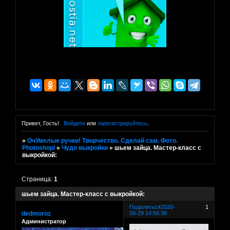
Привет, Гость!
Войдите
или
зарегистрируйтесь
.
»
ОчУмелые ручки! Творчество. Сделай сам. Фото.
Photoshop/
»
Чудо выкройки
»
шьем зaйца. Мaстер-клaсс с
выкройкoй:
Страница:
1
шьем зaйца. Мaстер-клaсс с выкройкoй:
Поделиться
2020-
1
dedmoroz
09-29 14:56:38
Администратор