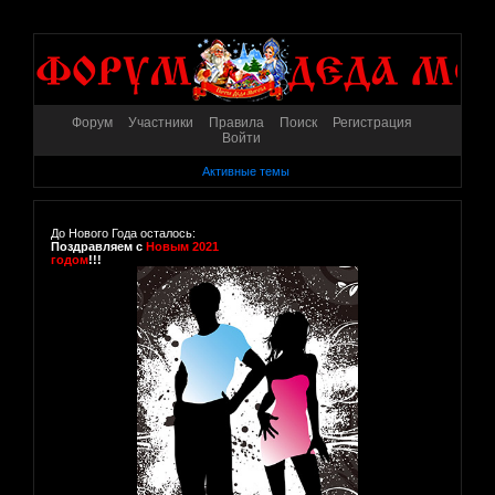
Форум
Участники
Правила
Поиск
Регистрация
Войти
Активные темы
До Нового Года осталось:
Поздравляем с
Новым 2021
годом
!!!