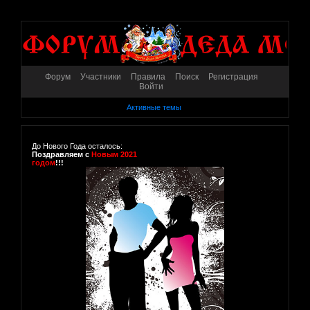
Форум
Участники
Правила
Поиск
Регистрация
Войти
Активные темы
До Нового Года осталось:
Поздравляем с
Новым 2021
годом
!!!