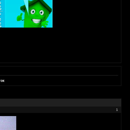
ток
1