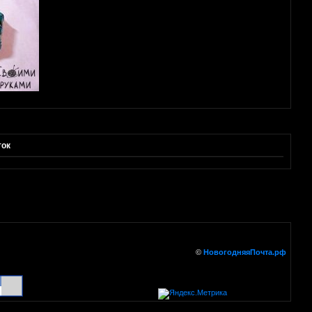
ток
©
НовогодняяПочта.рф