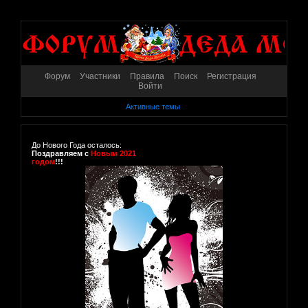
Форум
Участники
Правила
Поиск
Регистрация
Войти
Активные темы
До Нового Года осталось:
Поздравляем с
Новым 2021
годом
!!!