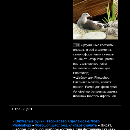
🇷🇺Виртуальные костюмы,
плакаты в psd и элементы
стиля оформления скачать
📌Скачать открытки . рамки
виртуальные костюмы
бесплатно (шаблоны для
Photoshop)
❤Шаблон для Photoshop.
Открытка монтаж, коллаж,
прикол. Рамка для фото #psd
#photoshop #открытка #рамка
#монтаж #костюм #фотошоп
Страница:
1
»
ОчУмелые ручки! Творчество. Сделай сам. Фото.
Photoshop/
»
Фотошоп шаблони, клипарт скачать
»
Пират,
шаблон, фотошоп, шаблон костюма для фотошопа скачать