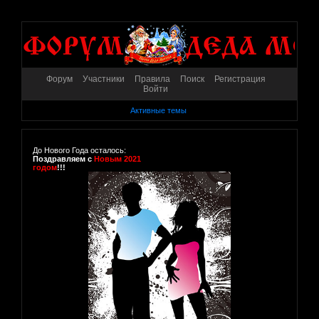
Форум
Участники
Правила
Поиск
Регистрация
Войти
Активные темы
До Нового Года осталось:
Поздравляем с
Новым 2021
годом
!!!