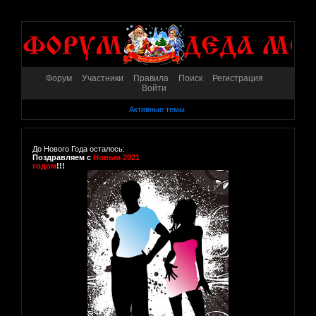
Форум
Участники
Правила
Поиск
Регистрация
Войти
Активные темы
До Нового Года осталось:
Поздравляем с
Новым 2021
годом
!!!