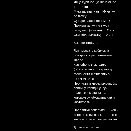
Яйцо куриное (у меня ушло
1) — 2 шт
Мука пшеничная / Мука —
по вкусу
Сухари панировочные /
Панировка — по вкусу
Говядина (мякоть) — 250 г
Свинина (мякоть) — 250 г
Как приготовить:
Лук порезать кубиком и
обжарить в растительном
масле.
Картофель в мундире
(обязательно) отварить до
готовности и очистить в
горячем виде.
Пропустить через мясорубку
свинину, говядину, лук
(вместе с маслом, на
котором он обжаривался) и
картофель.
Посолитьи поперчить. Очень
хорошо вымешать - от этого
зависит консистенция котлет.
Делаем котлетки