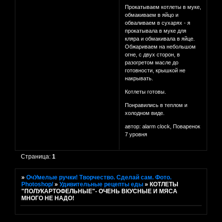
Прокатываем котлеты в муке,
обмакиваем в яйцо и
обваливаем в сухарях - я
прокатывала в муке для
кляра и обмакивала в яйце.
Обжариваем на небольшом
огне, с двух сторон, в
разогретом масле до
готовности, крышкой не
накрывать.
Котлеты готовы.
Понравились в теплом и
холодном виде.
автор: alarm clock, Поваренок
7 уровня
Страница:
1
»
ОчУмелые ручки! Творчество. Сделай сам. Фото.
Photoshop/
»
Удивительные рецепты еды
»
КОТЛЕТЫ
"ПОЛУКАРТОФЕЛЬНЫЕ"- ОЧЕНЬ ВКУСНЫЕ И МЯСА
МНОГО НЕ НАДО!