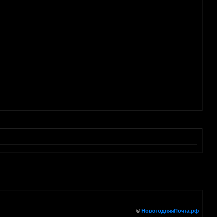
©
НовогодняяПочта.рф