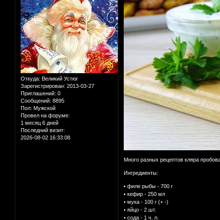
Откуда:
Великий Устюг
Зарегистрирован
: 2013-03-27
Приглашений:
0
Сообщений:
8895
Пол:
Мужской
Провел на форуме:
1 месяц 6 дней
Последний визит:
2026-08-02 16:33:08
Много разных рецептов кляра пробова
Ингредиенты:
• филе рыбы - 700 г
• кефир - 250 мл
• мука - 100 г (+ -)
• яйцо - 2 шт.
• сода - 1 ч. л.