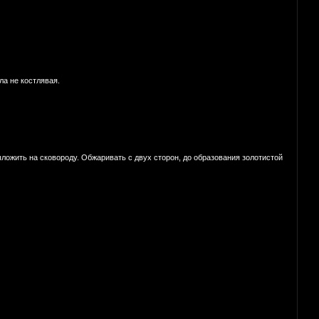
ла не костлявая.
ложить на сковороду. Обжаривать с двух сторон, до образования золотистой