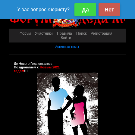
Форум
Участники
Правила
Поиск
Регистрация
Войти
Активные темы
До Нового Года осталось:
Поздравляем с
Новым 2021
годом
!!!