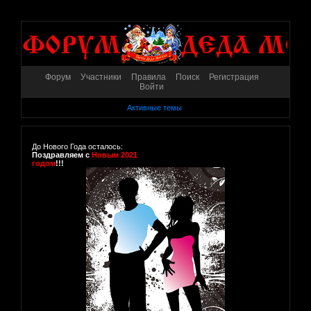
Форум
Участники
Правила
Поиск
Регистрация
Войти
Активные темы
До Нового Года осталось:
Поздравляем с
Новым 2021
годом
!!!