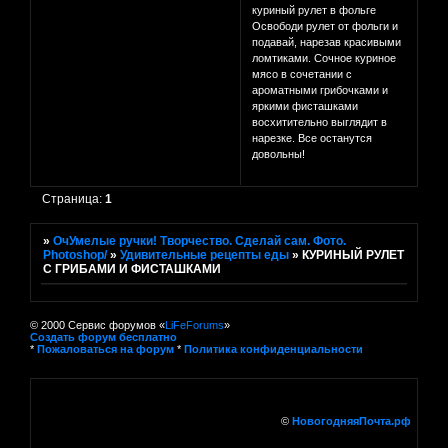
куриный рулет в фольге
Освободи рулет от фольги и
подавай, нарезав красивыми
ломтиками. Сочное куриное
мясо в сочетании с
ароматными грибочками и
яркими фисташками
восхитительно выглядит в
нарезке. Все останутся
довольны!
Страница:
1
»
ОчУмелые ручки! Творчество. Сделай сам. Фото.
Photoshop/
»
Удивительные рецепты еды
»
КУРИНЫЙ РУЛЕТ
С ГРИБАМИ И ФИСТАШКАМИ
© 2000 Сервис форумов «
LiFeForums
»
Создать форум бесплатно
*
Пожаловаться на форум
*
Политика конфиденциальности
©
НовогодняяПочта.рф