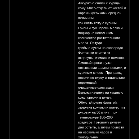
Аккуратно сними с курицы
кожу. Мясо отдели от костей и
нарежь кусочками средней
величины.
как снять кожу с курицы
Грибы и лук нарежь мелко и
поджарь в небольшом
количестве растительного
масла. Остуди.
грибы с луком на сковороде
Фисташки очисти от
скорлупы, измельчи немного.
Смешай орехи с уже
остывшими шампиньонами, и
куриным мясом. Приправь,
посоли по вкусу и тщательно
перемешай.
очищенные фисташки
Выложи начинку на куриную
кожу, сверни в рулет.
Обмотай рулет фольгой,
закрутив кончики и помести в
духовку на 50 минут при
температуре 180–200
градусов. Готовому рулету
дай остыть, а затем помести
на несколько часов в
холодильник.