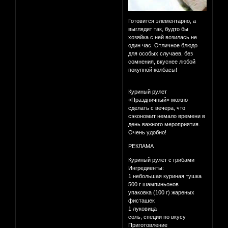
Готовится элементарно, а
выглядит так, будто бы
хозяйка с ней возилась не
один час. Отличное блюдо
для особых случаев, без
сомнения, вкуснее любой
покупной колбасы!
Куриный рулет
«Праздничный» можно
сделать с вечера, что
сэкономит немало времени в
день важного мероприятия.
Очень удобно!
РЕКЛАМА
Куриный рулет с грибами
Ингредиенты:
1 небольшая куриная тушка
500 г шампиньонов
упаковка (100 г) жареных
фисташек
1 луковица
соль, специи по вкусу
Приготовление