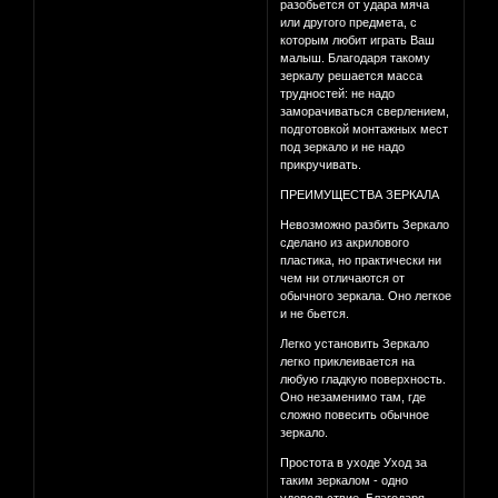
разобьется от удара мяча
или другого предмета, с
которым любит играть Ваш
малыш. Благодаря такому
зеркалу решается масса
трудностей: не надо
заморачиваться сверлением,
подготовкой монтажных мест
под зеркало и не надо
прикручивать.
ПРЕИМУЩЕСТВА ЗЕРКАЛА
Невозможно разбить Зеркало
сделано из акрилового
пластика, но практически ни
чем ни отличаются от
обычного зеркала. Оно легкое
и не бьется.
Легко установить Зеркало
легко приклеивается на
любую гладкую поверхность.
Оно незаменимо там, где
сложно повесить обычное
зеркало.
Простота в уходе Уход за
таким зеркалом - одно