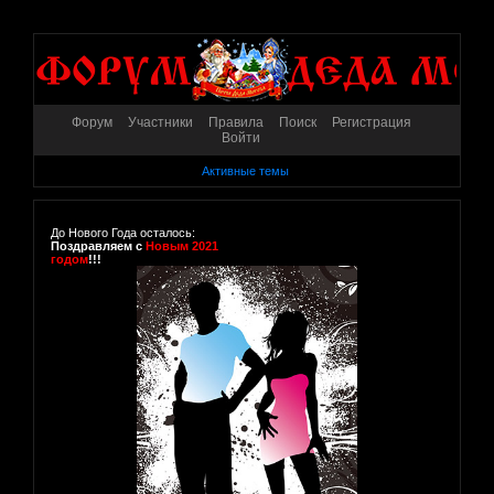
Форум
Участники
Правила
Поиск
Регистрация
Войти
Активные темы
До Нового Года осталось:
Поздравляем с
Новым 2021
годом
!!!