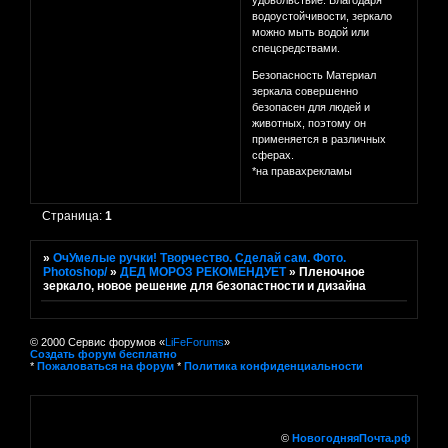
удовольствие. Благодаря
водоустойчивости, зеркало
можно мыть водой или
спецсредствами.
Безопасность Материал
зеркала совершенно
безопасен для людей и
животных, поэтому он
применяется в различных
сферах.
*на правахрекламы
Страница:
1
»
ОчУмелые ручки! Творчество. Сделай сам. Фото.
Photoshop/
»
ДЕД МОРОЗ РЕКОМЕНДУЕТ
»
Пленочное
зеркало, новое решение для безопастности и дизайна
© 2000 Сервис форумов «
LiFeForums
»
Создать форум бесплатно
*
Пожаловаться на форум
*
Политика конфиденциальности
©
НовогодняяПочта.рф