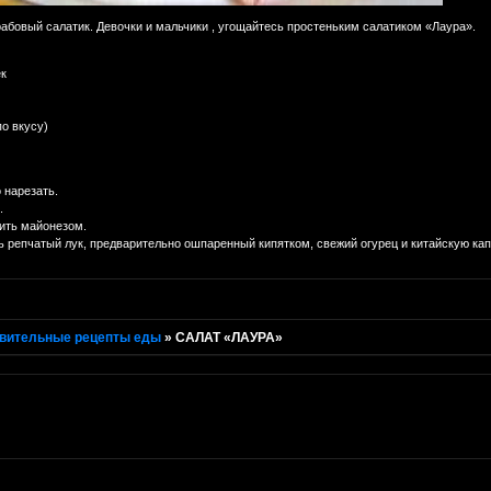
абовый салатик. Девочки и мальчики , угощайтесь простеньким салатиком «Лаура».
ек
о вкусу)
 нарезать.
.
вить майонезом.
ть репчатый лук, предварительно ошпаренный кипятком, свежий огурец и китайскую кап
вительные рецепты еды
»
САЛАТ «ЛАУРА»