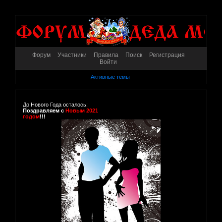
Форум
Участники
Правила
Поиск
Регистрация
Войти
Активные темы
До Нового Года осталось:
Поздравляем с
Новым 2021
годом
!!!