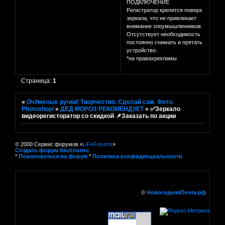
ПОДКЛЮЧЕНИЕ
Регистратор крепится поверх
зеркала, что не привлекает
внимание злоумышленников.
Отсутствует необходимость
постоянно снимать и прятать
устройство.
*на правахрекламы
Страница:
1
»
ОчУмелые ручки! Творчество. Сделай сам. Фото.
Photoshop/
»
ДЕД МОРОЗ РЕКОМЕНДУЕТ
»
✅Зеркало
видеорегисторатор со скидкой 📌Заказать по акции
© 2000 Сервис форумов «
LiFeForums
»
Создать форум бесплатно
*
Пожаловаться на форум
*
Политика конфиденциальности
©
НовогодняяПочта.рф