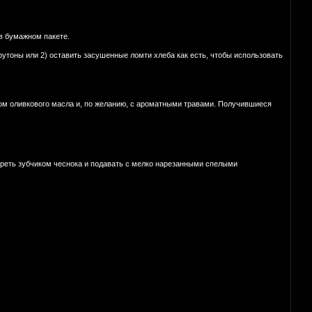
 в бумажном пакете.
рутоны или 2) оставить засушенные ломти хлеба как есть, чтобы использовать
ом оливкового масла и, по желанию, с ароматными травами. Получившиеся
тереть зубчиком чеснока и подавать с мелко нарезанными спелыми