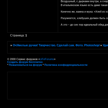
Воздушный, с дырками внутри, а снар
В итальянском языке есть даже такая п
Конечно же, важна и мука: «Хлеб из хо
Разумеется, хлебушек должен быть све
А это – до сих пор идеальный обед для
Страница:
1
»
ОчУмелые ручки! Творчество. Сделай сам. Фото. Photoshop/
»
Уди
© 2000 Сервис форумов «
LiFeForums
»
Создать форум бесплатно
*
Пожаловаться на форум
*
Политика конфиденциальности