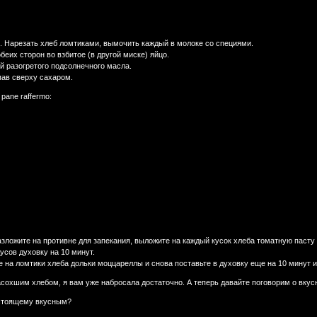
. Нарезать хлеб ломтиками, вымочить каждый в молоке со специями.
беих сторон во взбитое (в другой миске) яйцо.
ей разогретого подсолнечного масла.
пав сверху сахаром.
pane raffermo:
азложите на противне для запекания, выложите на каждый кусок хлеба томатную пасту 
дусов духовку на 10 минут.
те на ломтики хлеба дольки моццареллы и снова поставьте в духовку еще на 10 минут 
 засохшим хлебом, я вам уже набросала достаточно. А теперь давайте поговорим о вку
астоящему вкусным?