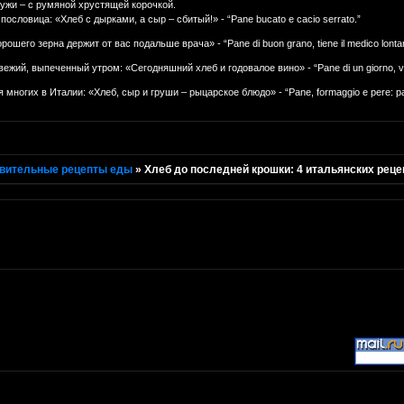
ужи – с румяной хрустящей корочкой.
ословица: «Хлеб с дырками, а сыр – сбитый!» - “Pane bucato e cacio serrato.”
рошего зерна держит от вас подальше врача» - “Pane di buon grano, tiene il medico lonta
жий, выпеченный утром: «Сегодняшний хлеб и годовалое вино» - “Pane di un giorno, vin
 многих в Италии: «Хлеб, сыр и груши – рыцарское блюдо» - “Pane, formaggio e pere: pas
вительные рецепты еды
»
Хлеб до последней крошки: 4 итальянских реце