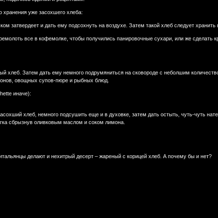
го хранения уже засохшего хлеба:
шком затвердеет и дать ему подсохнуть на воздухе. Затем такой хлеб следует хранить
перемолоть все в кофемолке, чтобы получились панировочные сухари, или же сделать к
ый хлеб. Затем дать ему немного подрумяниться на сковороде с неболшим количеств
ьонов, овощных супов-пюре и рыбных блюд.
hette иначе):
асохший хлеб, немного подсушить еще и в духовке, затем дать остыть, чуть-чуть на
гка сбрызнув оливковым маслом и соком лимона.
тальянцы делают и нехитрый десерт – жареный с корицей хлеб. А почему бы и нет?