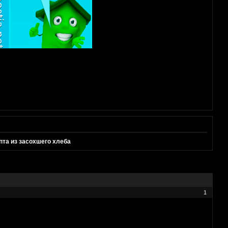
пта из засохшего хлеба
1