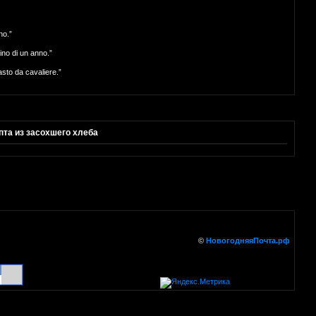
no.”
o di un anno.”
to da cavaliere.”
пта из засохшего хлеба
©
НовогодняяПочта.рф