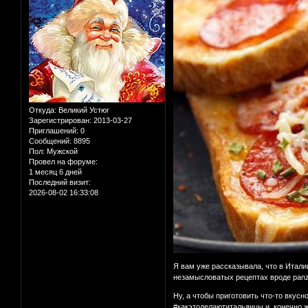
Откуда:
Великий Устюг
Зарегистрирован
: 2013-03-27
Приглашений:
0
Сообщений:
8895
Пол:
Мужской
Провел на форуме:
1 месяц 6 дней
Последний визит:
2026-08-02 16:33:08
Я вам уже рассказывала, что в Итали
незамысловатых рецептах вроде panzan
Ну, а чтобы приготовить что-то вкусн
#какэтоделаютитальянцы и, конечно 