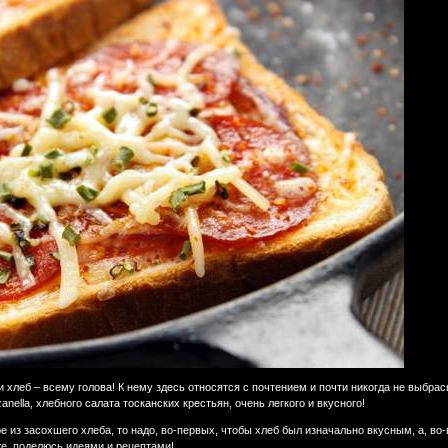
и хлеб – всему голова! К нему здесь относятся с почтением и почти никогда не выбр
ella, хлебного салата тосканских крестьян, очень легкого и вкусного!
ое из засохшего хлеба, то надо, во-первых, чтобы хлеб был изначально вкусным, а, во-
же, поделюсь идеями и рецептами!