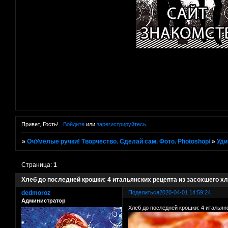
Привет, Гость!
Войдите
или
зарегистрируйтесь
.
»
ОчУмелые ручки! Творчество. Сделай сам. Фото. Photoshop/
»
Уди
Страница:
1
Хлеб до последней крошки: 4 итальянских рецепта из засохшего х
dedmoroz
Поделиться
2020-04-01 14:59:24
Администратор
Хлеб до последней крошки: 4 итальян