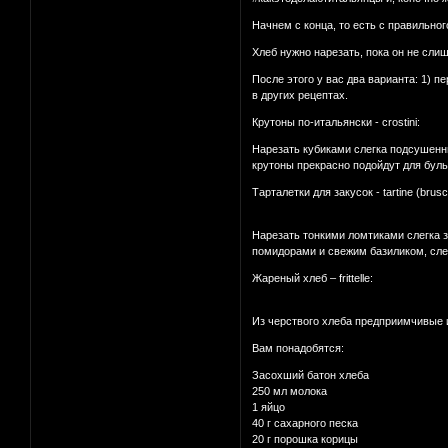
Начнем с конца, то есть с правильно
Хлеб нужно нарезать, пока он не сли
После этого у вас два варианта: 1) 
в других рецептах.
Крутоны по-итальянски - crostini:
Нарезать кубиками слегка подсушенн
крутоны прекрасно подойдут для бул
Тарталетки для закусок - tartine (brusc
Нарезать тонкими ломтиками слегка з
помидорами и свежим базиликом, сле
Жареный хлеб – frittelle:
Из черствого хлеба предприимчивые и
Вам понадобятся:
Засохший батон хлеба
250 мл молока
1 яйцо
40 г сахарного песка
20 г порошка корицы