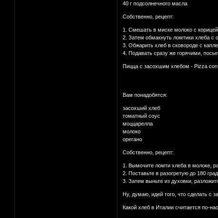
40 г подсолнечного масла
Собственно, рецепт:
1. Смешать в миске молоко с корицей
2. Затем обмакнуть ломтики хлеба с о
3. Обжарить хлеб в сковороде с капл
4. Подавать сразу же горячими, посы
Пицца с засохшим хлебом - Pizza con 
Вам понадобятся:
засохший хлеб
томатный соус
моццарелла
молоко
орегано
Собственно, рецепт:
1. Вымочите ломти хлеба в молоке, р
2. Поставьте в разогретую до 180 гра
3. Затем выньте из духовки, разложи
Ну, думаю, идей того, что сделать с
Какой хлеб в Италии считается по-н