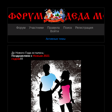
Форум
Участники
Правила
Поиск
Регистрация
Войти
Активные темы
До Нового Года осталось:
Поздравляем с
Новым 2021
годом
!!!