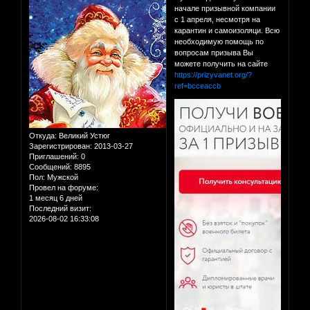
начале призывной компании
с 1 апреля, несмотря на
карантин и самоизоляци. Всю
необходимую помощь по
вопросам призыва Вы
можете получить на сайте
https://prizyvanet.org/?
ref=bcceaccb
Откуда:
Великий Устюг
Зарегистрирован
: 2013-03-27
Приглашений:
0
Сообщений:
8895
Пол:
Мужской
Провел на форуме:
1 месяц 6 дней
Последний визит:
2026-08-02 16:33:08