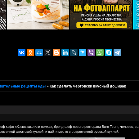
вительные рецепты еды
»
Как сделать чертовски вкусный доширак
еф кафе «Крылышко или ножка», бренд-шеф нового ресторана Buro Tsum, человек, во
ременной азиатской кухней, и паб, и место с современной русской кухней.