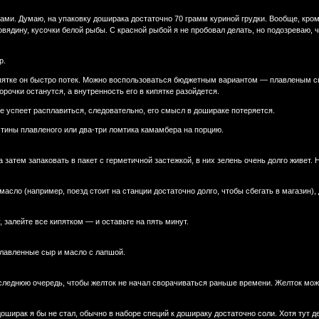
ами. Думаю, на упаковку доширака достаточно 70 грамм куриной грудки. Вообще, кро
 говядину, кусочки белой рыбы. С красной рыбой я не пробовал делать, но подозреваю, 
р.
ипятке он быстро потек. Можно воспользоваться бюджетным вариантом — плавленым с
орочки останутся, а внутренность его в кипятке разойдется.
не успеет расплавиться, следовательно, его смысл в дошираке потеряется.
тины плавленого или два-три ломтика камамбера на порцию.
 затем запаковать в пакет с герметичной застежкой, в них зелень очень долго живет. 
масло (например, поезд стоит на станции достаточно долго, чтобы сбегать в магазин),
 залейте все кипятком — и оставьте на пять минут.
лавленные сыр и масло с лапшой.
следнюю очередь, чтобы желток не начал сворачиваться раньше времени. Желток можн
ширак я бы не стал, обычно в наборе специй к дошираку достаточно соли. Хотя тут де