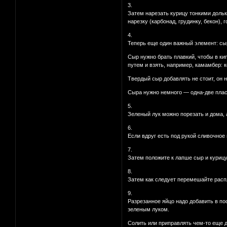
3.
Затем нарезать курицу тонкими дольк
нарезку (карбонад, грудинку, бекон),
4.
Теперь еще один важный элемент: сы
Сыр нужно брать плавкий, чтобы в к
путем и взять, например, камамбер: к
Твердый сыр добавлять не стоит, он 
Сыра нужно немного — одна-две плас
5.
Зеленый лук можно порезать и дома, а
6.
Если вдруг есть под рукой сливочное 
7.
Затем положите к лапше сыр и курицу,
8.
Затем как следует перемешайте расп
9.
Разрезанное яйцо надо добавить в по
зеленым луком.
Солить или приправлять чем-то еще до