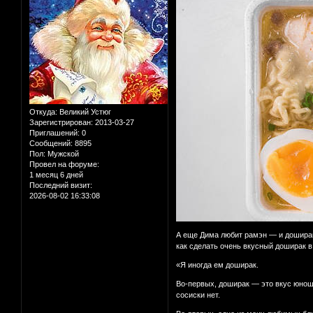
Откуда:
Великий Устюг
Зарегистрирован
: 2013-03-27
Приглашений:
0
Сообщений:
8895
Пол:
Мужской
Провел на форуме:
1 месяц 6 дней
Последний визит:
2026-08-02 16:33:08
А еще Дима любит рамэн — и доширак 
как сделать очень вкусный доширак в
«Я иногда ем доширак.
Во-первых, доширак — это вкус юноше
сосиски нет.