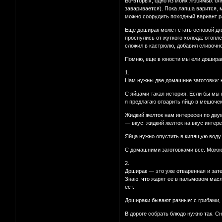
Во-вторых, одно из моих любимых бл
заваривается). Пока лапша варится, 
можно соорудить походный вариант р
Еще доширак может стать основой для 
проснулись от жуткого холода: отопле
сложил в кастрюлю, добавил сливочное
Помню, еще в юности мы ели доширак 
1.
Нам нужны две домашние заготовки: ку
С яйцами такая история. Если бы мы г
я предлагаю отварить яйцо в мешочек,
Жидкий желток нам интересен по дву
— вкус: жидкий желток на вкус интер
Яйца нужно опустить в кипящую воду 
С домашними заготовками все. Можно о
2.
Доширак — это уже отваренная и зате
Знаю, что жарят ее в пальмовом масл
ест.
Дошираки бывают разные: с грибами, к
В дороге собрать блюдо нужно так. Сн