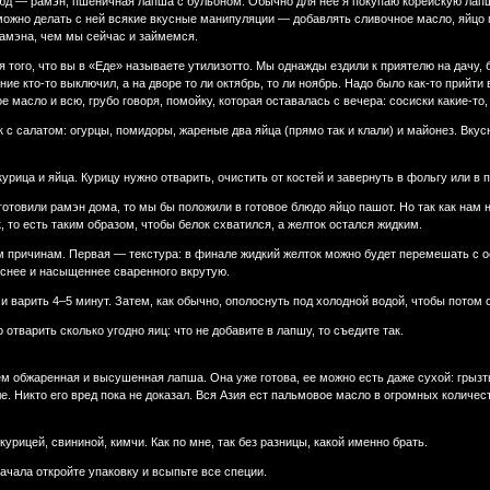
юд — рамэн, пшеничная лапша с бульоном. Обычно для нее я покупаю корейскую лапшу
можно делать с ней всякие вкусные манипуляции — добавлять сливочное масло, яйцо 
амэна, чем мы сейчас и займемся.
того, что вы в «Еде» называете утилизотто. Мы однажды ездили к приятелю на дачу, б
ние кто-то выключил, а на дворе то ли октябрь, то ли ноябрь. Надо было как-то прийти
 масло и всю, грубо говоря, помойку, которая оставалась с вечера: сосиски какие-то
с салатом: огурцы, помидоры, жареные два яйца (прямо так и клали) и майонез. Вкус
рица и яйца. Курицу нужно отварить, очистить от костей и завернуть в фольгу или в п
отовили рамэн дома, то мы бы положили в готовое блюдо яйцо пашот. Но так как нам на
 то есть таким образом, чтобы белок схватился, а желток остался жидким.
м причинам. Первая — текстура: в финале жидкий желток можно будет перемешать с 
еснее и насыщеннее сваренного вкрутую.
и варить 4–5 минут. Затем, как обычно, ополоснуть под холодной водой, чтобы потом 
тварить сколько угодно яиц: что не добавите в лапшу, то съедите так.
м обжаренная и высушенная лапша. Она уже готова, ее можно есть даже сухой: грызть 
е. Никто его вред пока не доказал. Вся Азия ест пальмовое масло в огромных количес
урицей, свининой, кимчи. Как по мне, так без разницы, какой именно брать.
ачала откройте упаковку и всыпьте все специи.