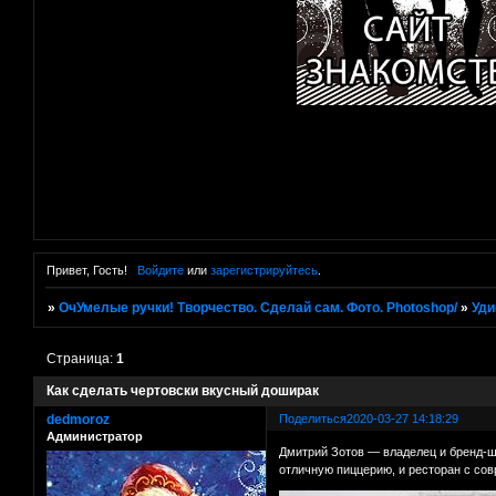
Привет, Гость!
Войдите
или
зарегистрируйтесь
.
»
ОчУмелые ручки! Творчество. Сделай сам. Фото. Photoshop/
»
Уди
Страница:
1
Как сделать чертовски вкусный доширак
dedmoroz
Поделиться
2020-03-27 14:18:29
Администратор
Дмитрий Зотов — владелец и бренд-ш
отличную пиццерию, и ресторан с сов