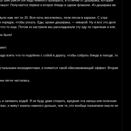
 шин рамэн (ее надо немного проварить, в отличие от доширака, который
пашот. Получается первое и второе блюдо в одном флаконе. Из доширака же
ыло нам лет по 20. Всю ночь веселились, пели песни в караоке. С утра
 в порядок, чтобы уехать. Еды, кроме доширака, — никакой. Ну я все это дело
, что-то еще. Потом из кастрюли мы раскладывали эту еду по тарелкам и ели.
но было!
акет.
до взять что-то подобное с собой в дорогу, чтобы собрать блюдо в поезде, то
остальными ингредиентами, и появится такой обволакивающий эффект. Вторая
они легче чистились.
и запивать водой. Я не буду даже спорить, вредная эта лапша или полезная.
твах, и живут азиаты намного дольше, чем те, кто вообще пальмовое масло не