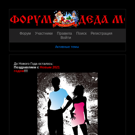
Форум
Участники
Правила
Поиск
Регистрация
Войти
Активные темы
До Нового Года осталось:
Поздравляем с
Новым 2021
годом
!!!