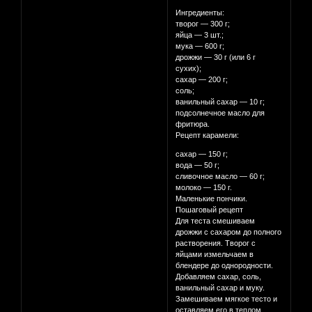
Ингредиенты:
творог — 300 г;
яйца — 3 шт.;
мука — 600 г;
дрожжи — 30 г (или 6 г
сухих);
сахар — 200 г;
соль;
ванильный сахар — 10 г;
подсолнечное масло для
фритюра.
Рецепт карамели:
сахар — 150 г;
вода — 50 г;
сливочное масло — 60 г;
молоко — 150 г.
Маленькие пончики.
Пошаговый рецепт
Для теста смешиваем
дрожжи с сахаром до полного
растворения. Творог с
яйцами измельчаем в
блендере до однородности.
Добавляем сахар, соль,
ванильный сахар и муку.
Замешиваем мягкое тесто и
оставляем его в теплом