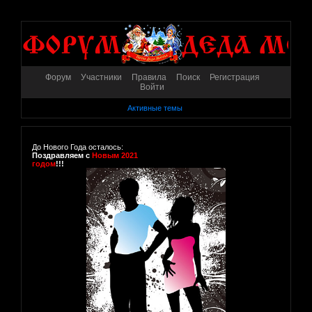
Форум
Участники
Правила
Поиск
Регистрация
Войти
Активные темы
До Нового Года осталось:
Поздравляем с
Новым 2021
годом
!!!