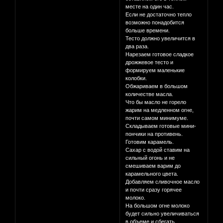
месте на один час.
Если не достаточно тепло
возможно понадобится
больше времени.
Тесто должно увеличится в
два раза.
Нарезаем готовое сладкое
дрожжевое тесто и
формируем маленькие
колобки.
Обжариваем в большом
количестве масла.
Что бы масло не горело
жарим на медленном огне,
почти самом минимуме.
Складываем готовые мини-
пончики на противень.
Готовим карамель.
Сахар с водой ставим на
сильный огонь и не
смешиваем варим до
карамельного цвета.
Добавляем сливочное масло
и почти сразу горячее
молоко.
На большом огне молоко
будет сильно увеличиваться
в объеме и сбегать.