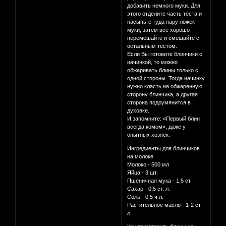
добавить немного муки. Для
этого отделите часть теста и
насыпьте туда пару ложек
муки, затем все хорошо
перемешайте и смешайте с
остальным тестом.
Если Вы готовите блинчики с
начинкой, то можно
обжаривать блины только с
одной стороны. Тогда начинку
нужно класть на обжаренную
сторону блинчика, а другая
сторона подрумянится в
духовке.
И запомните: «Первый блин
всегда комом», даже у
опытных хозяек.
Ингредиенты для блинчиков
на молоке
Молоко - 500 мл
Яйца - 3 шт.
Пшеничная мука - 1,5 ст.
Сахар - 0,5 ст. л.
Соль - 0,5 ч.л.
Растительное масло - 1-2 ст.
л.