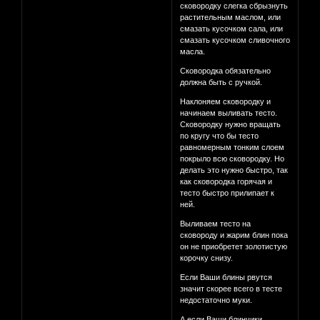
сковородку слегка сбрызнуть
растительным маслом, или
смазать кусочком сала, или
смазать кусочком сливочного
масла.
Сковородка обязательно
должна быть с ручкой.
Наклоняем сковородку и
начинаем выливать тесто.
Сковородку нужно вращать
по кругу что бы тесто
равномерным тонким слоем
покрыло всю сковородку. Но
делать это нужно быстро, так
как сковородка горячая и
тесто быстро прилипает к
ней.
Выливаем тесто на
сковороду и жарим блин пока
он не приобретет золотистую
корочку снизу.
Если Ваши блины рвутся
значит скорее всего в тесте
недостаточно муки.
А если Ваши блинчики