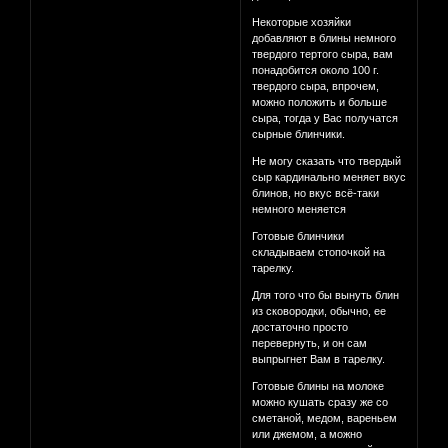
Некоторые хозяйки
добавляют в блины немного
твердого тертого сыра, вам
понадобится около 100 г.
твердого сыра, впрочем,
можно положить и больше
сыра, тогда у Вас получатся
сырные блинчики.
Не могу сказать что твердый
сыр кардинально меняет вкус
блинов, но вкус всё-таки
немного меняется
Готовые блинчики
складываем стопочкой на
тарелку.
Для того что бы вынуть блин
из сковородки, обычно, ее
достаточно просто
перевернуть, и он сам
выпрыгнет Вам в тарелку.
Готовые блины на молоке
можно кушать сразу же со
сметаной, медом, вареньем
или джемом, а можно