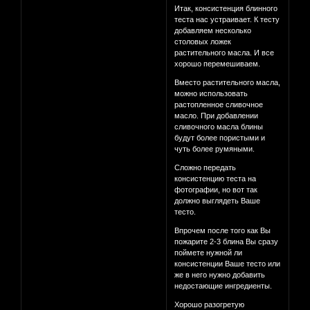
Итак, консистенция блинного
теста нас устраивает. К тесту
добавляем несколько
столовых ложек
растительного масла. И все
хорошо перемешиваем.
Вместо растительного масла,
можно использовать
растопленное сливочное
масло. При добавлении
сливочного масла блины
будут более пористыми и
чуть более румяными.
Сложно передать
консистенцию теста на
фотографии, но вот так
должно выглядеть Ваше
тесто.
Впрочем после того как Вы
пожарите 2-3 блина Вы сразу
поймете нужной ли
консистенции Ваше тесто или
же в него нужно добавить
недостающие ингредиенты.
Хорошо разогретую