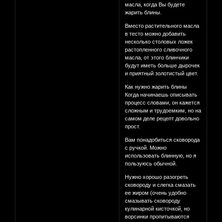
масла, когда Вы будете
жарить блины.
Вместо растительного масла
в тесто можно добавить
несколько столовых ложек
растопленного сливочного
масла, от этого блинчики
будут иметь больше дырочек
и приятный золотистый цвет.
Как нужно жарить блины
Когда начинаешь описывать
процесс словами, он кажется
сложным и трудоемким, но на
самом деле рецепт довольно
прост.
Вам понадобиться сковорода
с ручкой. Можно
использовать блинную, но я
пользуюсь обычной.
Нужно хорошо разогреть
сковороду и слегка смазать
ее жиром (очень удобно
смазывать сковороду
кулинарной кисточкой, но
ворсинки пропитываются