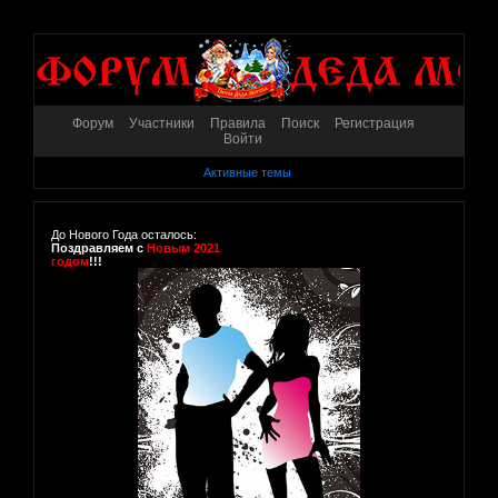
Форум
Участники
Правила
Поиск
Регистрация
Войти
Активные темы
До Нового Года осталось:
Поздравляем с
Новым 2021
годом
!!!