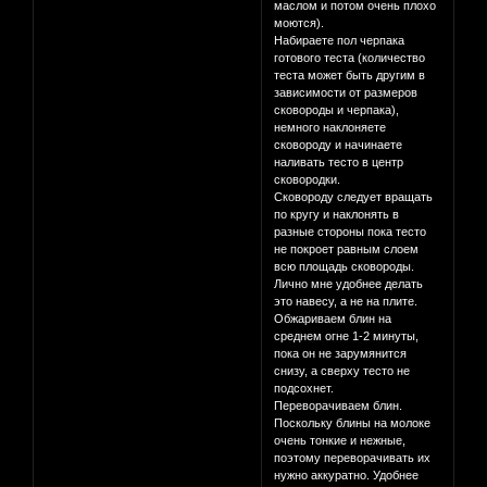
маслом и потом очень плохо
моются).
Набираете пол черпака
готового теста (количество
теста может быть другим в
зависимости от размеров
сковороды и черпака),
немного наклоняете
сковороду и начинаете
наливать тесто в центр
сковородки.
Сковороду следует вращать
по кругу и наклонять в
разные стороны пока тесто
не покроет равным слоем
всю площадь сковороды.
Лично мне удобнее делать
это навесу, а не на плите.
Обжариваем блин на
среднем огне 1-2 минуты,
пока он не зарумянится
снизу, а сверху тесто не
подсохнет.
Переворачиваем блин.
Поскольку блины на молоке
очень тонкие и нежные,
поэтому переворачивать их
нужно аккуратно. Удобнее