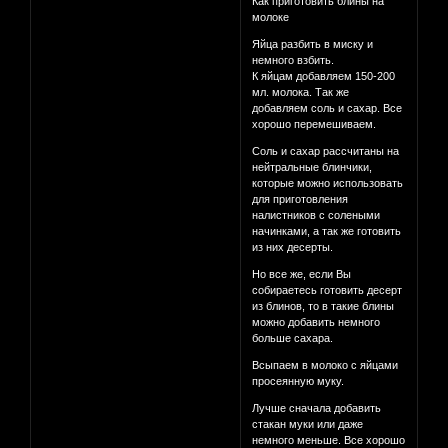
Как приготовить блины на
молоке
Яйца разбить в миску и
немного взбить.
К яйцам добавляем 150-200
мл. молока. Так же
добавляем соль и сахар. Все
хорошо перемешиваем.
Соль и сахар рассчитаны на
нейтральные блинчики,
которые можно использовать
для приготовления
налистников с солеными
начинками, а так же готовить
из них десерты.
Но все же, если Вы
собираетесь готовить десерт
из блинов, то в такие блины
можно добавить немного
больше сахара.
Всыпаем в молоко с яйцами
просеянную муку.
Лучше сначала добавить
стакан муки или даже
немного меньше. Все хорошо