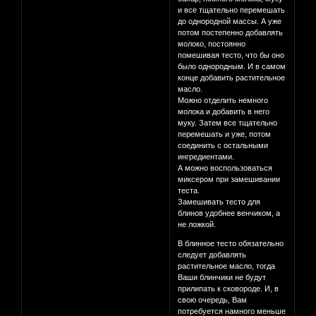
и все тщательно перемешать
до однородной массы. А уже
потом постепенно добавлять
молоко, постоянно
помешивая тесто, что бы оно
было однородным. И в самом
конце добавить растительное
масло.
Можно отделить немного
молока и добавить в него
муку. Затем все тщательно
перемешать и уже, потом
соединить с остальными
ингредиентами.
А можно воспользоваться
миксером при замешивании
теста.
Замешивать тесто для
блинов удобнее венчиком, а
не ложкой.
В блинное тесто обязательно
следует добавлять
растительное масло, тогда
Ваши блинчики не будут
прилипать к сковороде. И, в
свою очередь, Вам
потребуется намного меньше