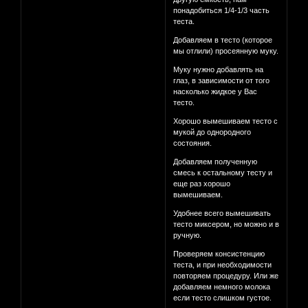
понадобиться 1/4-1/3 часть
теста.
Добавляем в тесто (которое
мы отлили) просеянную муку.
Муку нужно добавлять на
глаз, в зависимости от того
насколько жидкое у Вас
тесто.
Хорошо вымешиваем тесто с
мукой до однородного
состояния.
Добавляем полученную
смесь к остальному тесту и
еще раз хорошо
вымешиваем.
Удобнее всего вымешивать
тесто миксером, но можно и в
ручную.
Проверяем консистенцию
теста, и при необходимости
повторяем процедуру. Или же
добавляем немного молока
если тесто слишком густое.