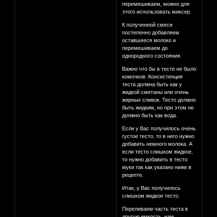
перемешиваем, можно для
этого использовать миксер.
К полученной смеси
постепенно добавляем
оставшееся молоко и
перемешиваем до
однородного состояния.
Важно что бы в тесте не было
комочков. Консистенция
теста должна быть как у
жидкой сметаны или очень
жирных сливок. Тесто должно
быть жидким, но при этом не
должно быть как вода.
Если у Вас получилось очень
густое тесто, то в него нужно
добавить немного молока. А
если тесто слишком жидкое,
то нужно добавить в тесто
муки так как указано ниже в
рецепте.
Итак, у Вас получилось
слишком жидкое тесто.
Переливаем часть теста в
другую емкость, нам