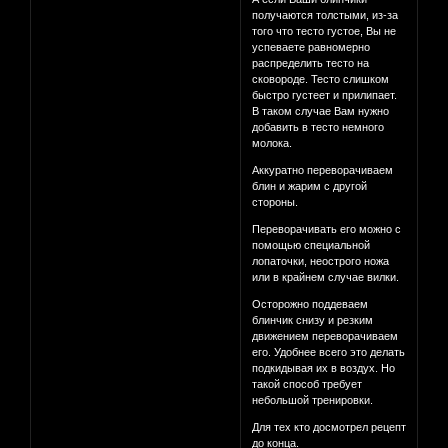
получаются толстыми, из-за
того что тесто густое, Вы не
успеваете равномерно
распределить тесто на
сковороде. Тесто слишком
быстро густеет и прилипает.
В таком случае Вам нужно
добавить в тесто немного
молока.
Аккуратно переворачиваем
блин и жарим с другой
стороны.
Переворачивать его можно с
помощью специальной
лопаточки, неострого ножа
или в крайнем случае вилки.
Осторожно поддеваем
блинчик снизу и резким
движением переворачиваем
его. Удобнее всего это делать
подкидывая их в воздух. Но
такой способ требует
небольшой тренировки.
Для тех кто досмотрел рецепт
до конца.