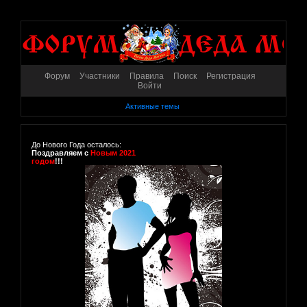
Форум
Участники
Правила
Поиск
Регистрация
Войти
Активные темы
До Нового Года осталось:
Поздравляем с
Новым 2021
годом
!!!