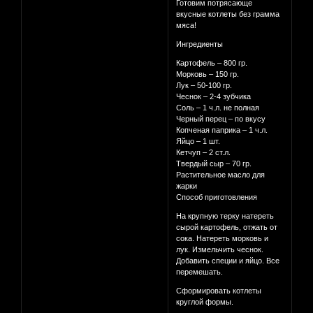
Готовим потрясающе
вкусные котлеты без грамма
мяса!
Ингредиенты
Картофель – 800 гр.
Морковь – 150 гр.
Лук – 50-100 гр.
Чеснок – 2-4 зубчика
Соль – 1 ч.л. не полная
Черный перец – по вкусу
Копченая паприка – 1 ч.л.
Яйцо – 1 шт.
Кетчуп – 2 ст.л.
Твердый сыр – 70 гр.
Растительное масло для
жарки
Способ приготовления
На крупную терку натереть
сырой картофель, отжать от
сока. Натереть морковь и
лук. Измельчить чеснок.
Добавить специи и яйцо. Все
перемешать.
Сформировать котлеты
круглой формы.