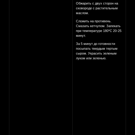
Обжарить с двух сторон на
сковороде с растительным
маслом.
Сложить на противень.
Смазать кетчупом. Запекать
при температуре 180*С 20-25
минут.
За 5 минут до готовности
посыпать твердым тертым
сыром. Украсить зеленым
луком или зеленью.