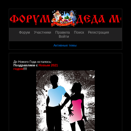
Форум
Участники
Правила
Поиск
Регистрация
Войти
Активные темы
До Нового Года осталось:
Поздравляем с
Новым 2021
годом
!!!